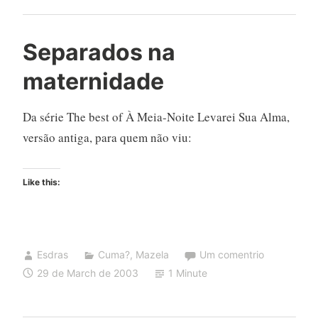
Separados na
maternidade
Da série The best of À Meia-Noite Levarei Sua Alma,
versão antiga, para quem não viu:
Like this:
Esdras
Cuma?
,
Mazela
Um comentrio
29 de March de 2003
1 Minute