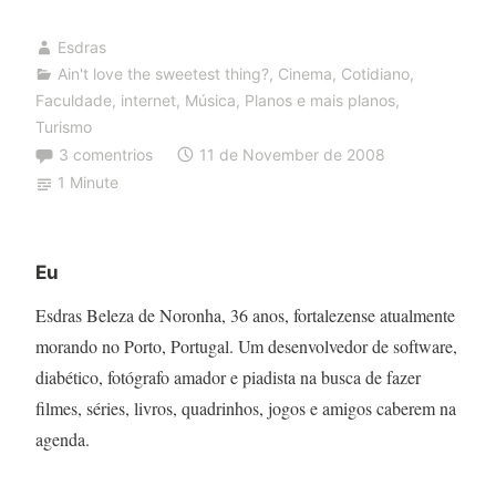
Esdras
Ain't love the sweetest thing?
,
Cinema
,
Cotidiano
,
Faculdade
,
internet
,
Música
,
Planos e mais planos
,
Turismo
3 comentrios
11 de November de 2008
1 Minute
Eu
Esdras Beleza de Noronha, 36 anos, fortalezense atualmente
morando no Porto, Portugal. Um desenvolvedor de software,
diabético, fotógrafo amador e piadista na busca de fazer
filmes, séries, livros, quadrinhos, jogos e amigos caberem na
agenda.