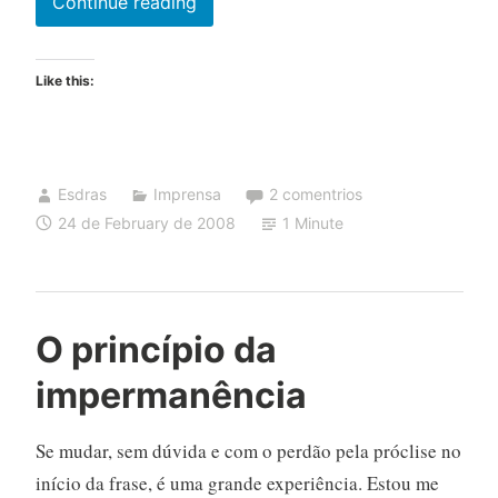
Mamãe,
Continue reading
eu
tô
Like this:
no
jornal!
Esdras
Imprensa
2 comentrios
24 de February de 2008
1 Minute
O princípio da
impermanência
Se mudar, sem dúvida e com o perdão pela próclise no
início da frase, é uma grande experiência. Estou me