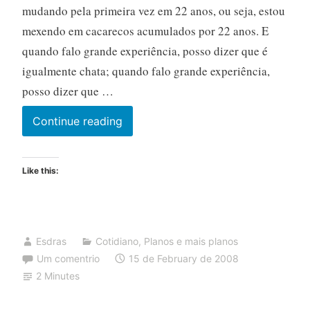
mudando pela primeira vez em 22 anos, ou seja, estou
mexendo em cacarecos acumulados por 22 anos. E
quando falo grande experiência, posso dizer que é
igualmente chata; quando falo grande experiência,
posso dizer que …
O
Continue reading
princípio
da
Like this:
impermanência
Esdras
Cotidiano
,
Planos e mais planos
Um comentrio
15 de February de 2008
2 Minutes