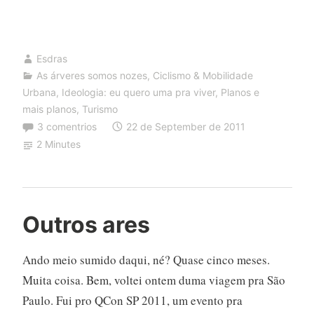
70
Esdras
As árveres somos nozes
,
Ciclismo & Mobilidade
Urbana
,
Ideologia: eu quero uma pra viver
,
Planos e
mais planos
,
Turismo
3 comentrios
22 de September de 2011
2 Minutes
Outros ares
Ando meio sumido daqui, né? Quase cinco meses.
Muita coisa. Bem, voltei ontem duma viagem pra São
Paulo. Fui pro QCon SP 2011, um evento pra