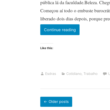
pública lá da faculdade.Beleza. Che
Começou aí todo o embuste burocrát
liberado dois dias depois, porque pre
As
Continue reading
aventuras
de
Like this:
Esdras
Beleza
na
repartição
Esdras
Cotidiano
,
Trabalho
U
pública
Posts
Older posts
navigation