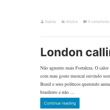
Esdras
Música
6 comentrios
London call
Não aguento mais Fortaleza. O calor i
com mau gosto musical ouvindo som a
Brasil e seus políticos querendo aum
brasileiro e não …
London
Continue reading
calling