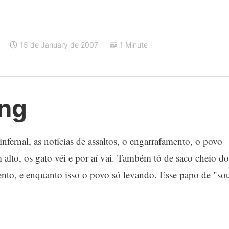
15 de January de 2007
1 Minute
ing
nfernal, as notícias de assaltos, o engarrafamento, o povo
lto, os gato véi e por aí vai. Também tô de saco cheio do
ento, e enquanto isso o povo só levando. Esse papo de "so