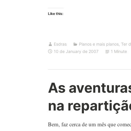
Like this:
Esdras
Planos e mais planos
,
Ter d
10 de January de 2007
1 Minute
As aventura
na repartiçã
Bem, faz cerca de um mês que comec