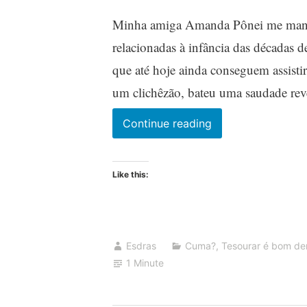
Minha amiga Amanda Pônei me mando
relacionadas à infância das décadas de
que até hoje ainda conseguem assistir
um clichêzão, bateu uma saudade re
Os
Continue reading
Jovens
Guerreiros
Like this:
Tatuados
de
Beverly
Hills
Esdras
Cuma?
,
Tesourar é bom de
1 Minute