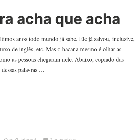
a acha que acha
timos anos todo mundo já sabe. Ele já salvou, inclusive,
curso de inglês, etc. Mas o bacana mesmo é olhar as
 como as pessoas chegaram nele. Abaixo, copiado das
s dessas palavras …
.
,
Cuma?
,
internet
7 comentrios