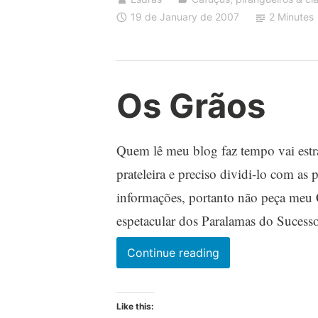
19 de January de 2007
2 Minutes
Os Grãos
Quem lê meu blog faz tempo vai estr
prateleira e preciso dividi-lo com as 
informações, portanto não peça meu
espetacular dos Paralamas do Suces
Os
Continue reading
Grãos
Like this: