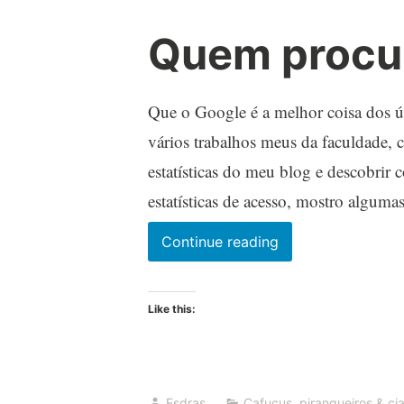
Quem procur
Que o Google é a melhor coisa dos úl
vários trabalhos meus da faculdade, 
estatísticas do meu blog e descobrir
estatísticas de acesso, mostro alguma
Quem
Continue reading
procura
acha
Like this:
que
acha
Esdras
Cafuçus, pirangueiros & cia