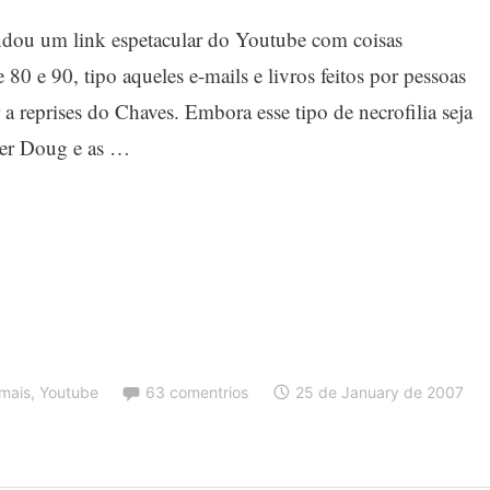
u um link espetacular do Youtube com coisas
 80 e 90, tipo aqueles e-mails e livros feitos por pessoas
 a reprises do Chaves. Embora esse tipo de necrofilia seja
ver Doug e as …
mais
,
Youtube
63 comentrios
25 de January de 2007