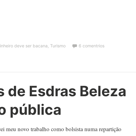
inheiro deve ser bacana
,
Turismo
6 comentrios
s de Esdras Beleza
o pública
ei meu novo trabalho como bolsista numa repartição