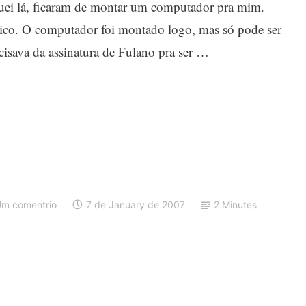
guei lá, ficaram de montar um computador pra mim.
ico. O computador foi montado logo, mas só pode ser
cisava da assinatura de Fulano pra ser …
m comentrio
7 de January de 2007
2 Minutes