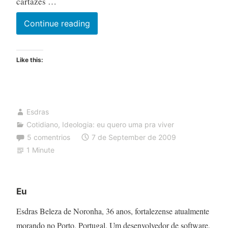
cartazes …
A
Continue reading
nova
lei
Like this:
antifumo
Esdras
Cotidiano
,
Ideologia: eu quero uma pra viver
5 comentrios
7 de September de 2009
1 Minute
Eu
Esdras Beleza de Noronha, 36 anos, fortalezense atualmente
morando no Porto, Portugal. Um desenvolvedor de software,