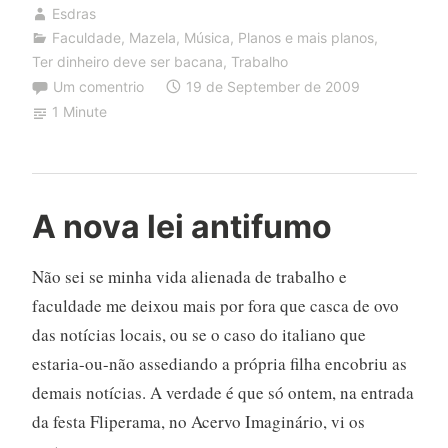
Esdras
Faculdade
,
Mazela
,
Música
,
Planos e mais planos
,
Ter dinheiro deve ser bacana
,
Trabalho
Um comentrio
19 de September de 2009
1 Minute
A nova lei antifumo
Não sei se minha vida alienada de trabalho e
faculdade me deixou mais por fora que casca de ovo
das notícias locais, ou se o caso do italiano que
estaria-ou-não assediando a própria filha encobriu as
demais notícias. A verdade é que só ontem, na entrada
da festa Fliperama, no Acervo Imaginário, vi os