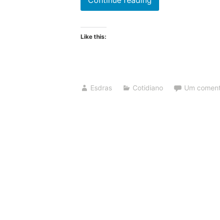
18
Brumário
Like this:
a
agosto
Esdras
Cotidiano
Um coment