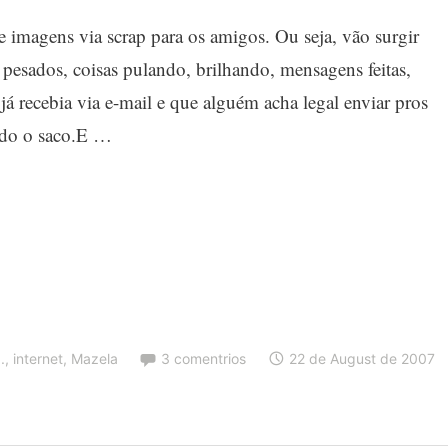
e imagens via scrap para os amigos. Ou seja, vão surgir
pesados, coisas pulando, brilhando, mensagens feitas,
já recebia via e-mail e que alguém acha legal enviar pros
ndo o saco.E …
.
,
internet
,
Mazela
3 comentrios
22 de August de 2007