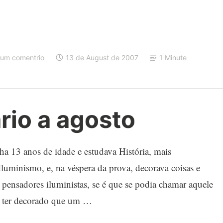
um comentrio
13 de August de 2007
1 Minute
rio a agosto
 13 anos de idade e estudava História, mais
luminismo, e, na véspera da prova, decorava coisas e
 pensadores iluministas, se é que se podia chamar aquele
de ter decorado que um …