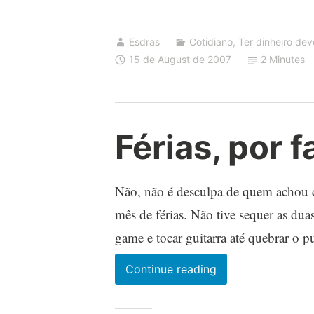
um
milhão
Esdras
Cotidiano
,
Ter dinheiro de
de
15 de August de 2007
2 Minutes
reais
Férias, por f
Não, não é desculpa de quem achou q
mês de férias. Não tive sequer as dua
game e tocar guitarra até quebrar o 
Férias,
Continue reading
por
favor.