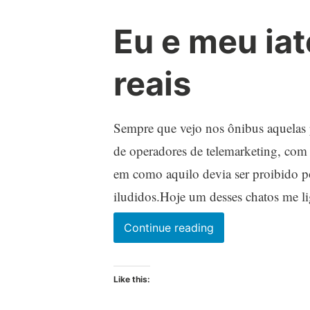
Eu e meu ia
reais
Sempre que vejo nos ônibus aquelas
de operadores de telemarketing, com 
em como aquilo devia ser proibido po
iludidos.Hoje um desses chatos me l
Eu
Continue reading
e
meu
Like this:
iate
de