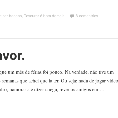
ve ser bacana
,
Tesourar é bom demais
8 comentrios
avor.
ue um mês de férias foi pouco. Na verdade, não tive um
s semanas que achei que ia ter. Ou seja: nada de jogar vide
pulso, namorar até dizer chega, rever os amigos em …