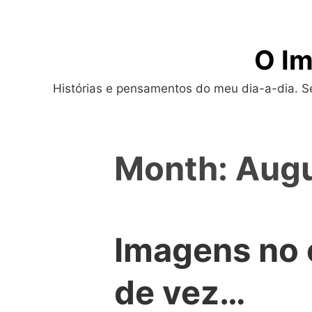
Skip
to
O Im
content
Histórias e pensamentos do meu dia-a-dia. Sej
Month:
Augu
Imagens no 
de vez…