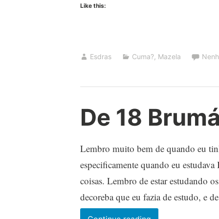
Like this:
Esdras
Cuma?
,
Mazela
Nenh
De 18 Brumá
Lembro muito bem de quando eu tinha
especificamente quando eu estudava I
coisas. Lembro de estar estudando os
decoreba que eu fazia de estudo, e 
De
Continue reading