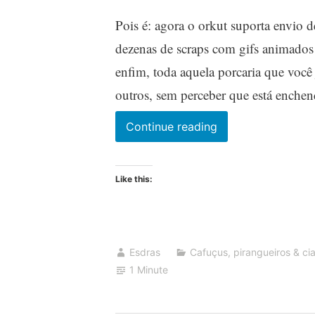
Pois é: agora o orkut suporta envio d
dezenas de scraps com gifs animados 
enfim, toda aquela porcaria que você 
outros, sem perceber que está enche
Imagens
Continue reading
no
orkut:
Like this:
agora
lascou
de
vez…
Esdras
Cafuçus, pirangueiros & cia
1 Minute