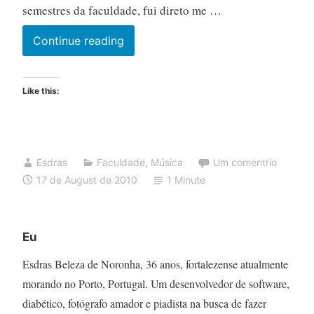
semestres da faculdade, fui direto me …
Será
Continue reading
que
agora
Like this:
vai?
Esdras
Faculdade
,
Música
Um comentrio
17 de August de 2010
1 Minute
Eu
Esdras Beleza de Noronha, 36 anos, fortalezense atualmente
morando no Porto, Portugal. Um desenvolvedor de software,
diabético, fotógrafo amador e piadista na busca de fazer