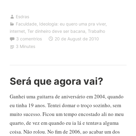
professor?
Esdras
Faculdade
,
Ideologia: eu quero uma pra viver
,
internet
,
Ter dinheiro deve ser bacana
,
Trabalho
3 comentrios
20 de August de 2010
3 Minutes
Será que agora vai?
Ganhei uma guitarra de aniversário em 2004, quando
eu tinha 19 anos. Tentei domar o troço sozinho, sem
muito sucesso. Ficou um tempo encostado ali no meu
quarto, de vez em quando eu ia lá e tentava alguma
coisa. Não rolou. No fim de 2006, ao acabar um dos