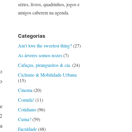
séries, livros, quadrinhos, jogos e
amigos caberem na agenda.
Categorias
Ain't love the sweetest thing?
(27)
As árveres somos nozes
(7)
Cafuçus, pirangueiros & cia.
(24)
o
Ciclismo & Mobilidade Urbana
o
(15)
Cinema
(20)
Comida!
(11)
e
Cotidiano
(96)
2
Cuma?
(59)
a
Faculdade
(48)