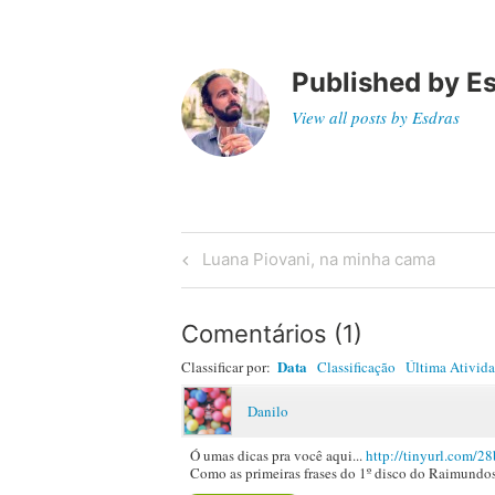
Published by
E
View all posts by Esdras
Post
Previous
Luana Piovani, na minha cama
Post
navigation
Comentários
(
1
)
Data
Classificar por:
Classificação
Última Ativid
Danilo
Ó umas dicas pra você aqui...
http://tinyurl.com/2
Como as primeiras frases do 1º disco do Raimundos