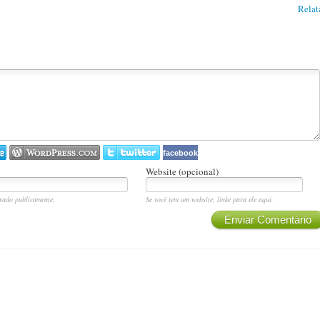
Relat
facebook
Website (opcional)
rado publicamente.
Se você tem um website, linke para ele aqui.
Enviar Comentário