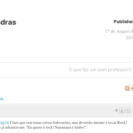
sdras
Publishe
17 de August 
201
Next
O que faz um bom professor?
Post
ade
0
8bjp2n
Claro que tem umas coisas baboseiras, mas diversão mesmo é tocar Rock!
 já adiantavam: "Eu quero é rock! Nanananá é diabo!".