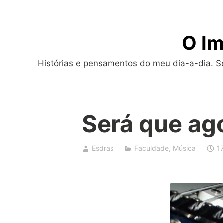
Skip
to
O Im
content
Histórias e pensamentos do meu dia-a-dia. Sej
Será que ago
Esdras
Faculdade
,
Música
1