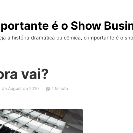
portante é o Show Busi
a a história dramática ou cômica, o importante é o sho
ra vai?
7 de August de 2010
1 Minute