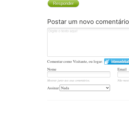
Responder
Postar um novo comentário
Comentar como Visitante, ou logar:
Nome
Email
Mostrar junto aos seus comentários.
Não most
Assinar