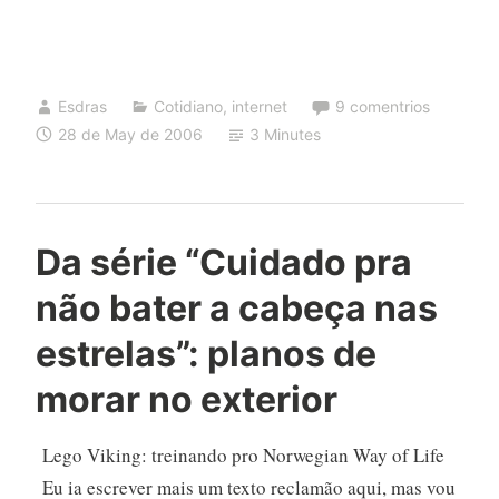
texto,
desligue
seu
computador.
Esdras
Cotidiano
,
internet
9 comentrios
🙂
28 de May de 2006
3 Minutes
Da série “Cuidado pra
não bater a cabeça nas
estrelas”: planos de
morar no exterior
Lego Viking: treinando pro Norwegian Way of Life
Eu ia escrever mais um texto reclamão aqui, mas vou