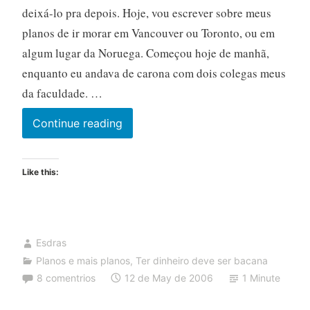
deixá-lo pra depois. Hoje, vou escrever sobre meus
planos de ir morar em Vancouver ou Toronto, ou em
algum lugar da Noruega. Começou hoje de manhã,
enquanto eu andava de carona com dois colegas meus
da faculdade. …
Da
Continue reading
série
“Cuidado
Like this:
pra
não
bater
a
Esdras
cabeça
Planos e mais planos
,
Ter dinheiro deve ser bacana
nas
8 comentrios
12 de May de 2006
1 Minute
estrelas”: