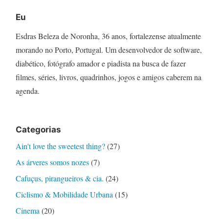
planos
Eu
de
morar
Esdras Beleza de Noronha, 36 anos, fortalezense atualmente
no
morando no Porto, Portugal. Um desenvolvedor de software,
exterior
diabético, fotógrafo amador e piadista na busca de fazer
filmes, séries, livros, quadrinhos, jogos e amigos caberem na
agenda.
Categorias
Ain't love the sweetest thing?
(27)
As árveres somos nozes
(7)
Cafuçus, pirangueiros & cia.
(24)
Ciclismo & Mobilidade Urbana
(15)
Cinema
(20)