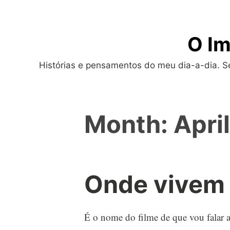
Skip
to
O Im
content
Histórias e pensamentos do meu dia-a-dia. Sej
Month:
Apri
Onde vivem 
É o nome do filme de que vou falar ag