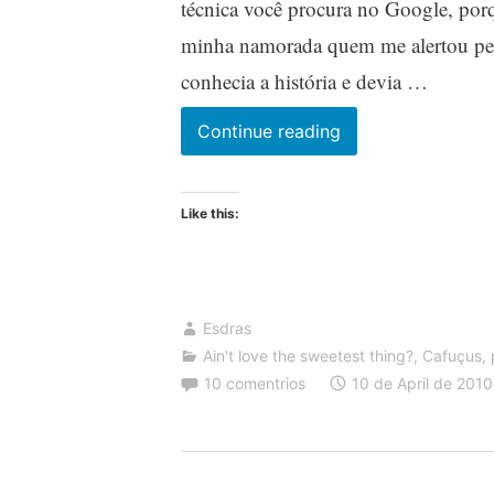
técnica você procura no Google, porq
minha namorada quem me alertou pela
conhecia a história e devia …
Onde
Continue reading
vivem
os
Like this:
monstros
Esdras
Ain't love the sweetest thing?
,
Cafuçus, p
10 comentrios
10 de April de 2010