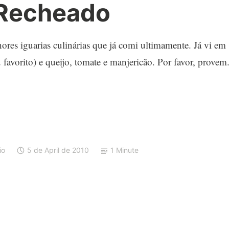
 Recheado
ores iguarias culinárias que já comi ultimamente. Já vi em
favorito) e queijo, tomate e manjericão. Por favor, provem
io
5 de April de 2010
1 Minute