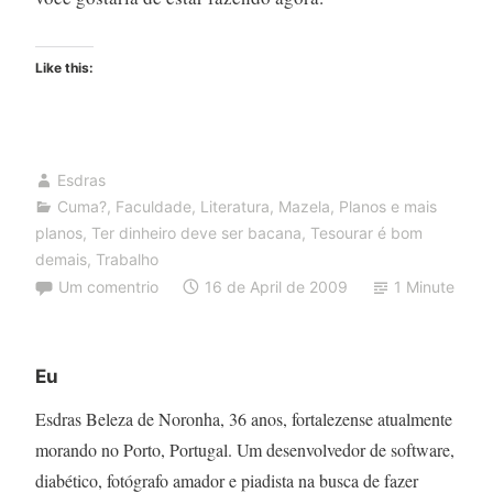
Like this:
Esdras
Cuma?
,
Faculdade
,
Literatura
,
Mazela
,
Planos e mais
planos
,
Ter dinheiro deve ser bacana
,
Tesourar é bom
demais
,
Trabalho
Um comentrio
16 de April de 2009
1 Minute
Eu
Esdras Beleza de Noronha, 36 anos, fortalezense atualmente
morando no Porto, Portugal. Um desenvolvedor de software,
diabético, fotógrafo amador e piadista na busca de fazer