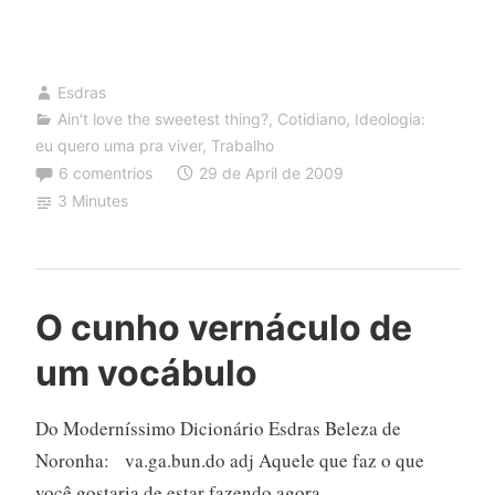
tratos
Esdras
Ain't love the sweetest thing?
,
Cotidiano
,
Ideologia:
eu quero uma pra viver
,
Trabalho
6 comentrios
29 de April de 2009
3 Minutes
O cunho vernáculo de
um vocábulo
Do Moderníssimo Dicionário Esdras Beleza de
Noronha: va.ga.bun.do adj Aquele que faz o que
você gostaria de estar fazendo agora.