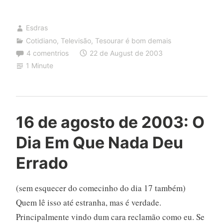
Esdras
Cotidiano
,
Televisão
,
Tesourar é bom demais
4 comentrios
22 de August de 2003
1 Minute
16 de agosto de 2003: O
Dia Em Que Nada Deu
Errado
(sem esquecer do comecinho do dia 17 também)
Quem lê isso até estranha, mas é verdade.
Principalmente vindo dum cara reclamão como eu. Se