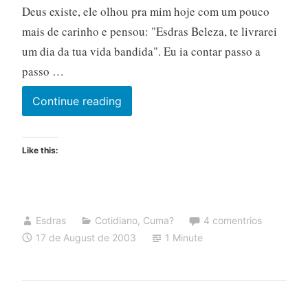
Deus existe, ele olhou pra mim hoje com um pouco
mais de carinho e pensou: "Esdras Beleza, te livrarei
um dia da tua vida bandida". Eu ia contar passo a
passo …
16
Continue reading
de
agosto
Like this:
de
2003:
O
Dia
Esdras
Cotidiano
,
Cuma?
4 comentrios
Em
17 de August de 2003
1 Minute
Que
Nada
Deu