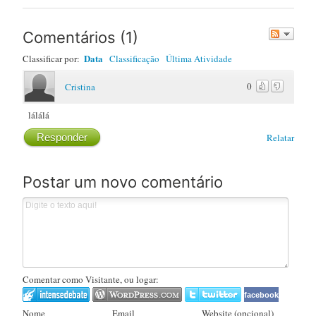
Post
Comentários
(
1
)
Data
Classificar por:
Classificação
Última Atividade
0
Cristina
lálálá
Responder
Relatar
Postar um novo comentário
Comentar como Visitante, ou logar:
facebook
Nome
Email
Website (opcional)