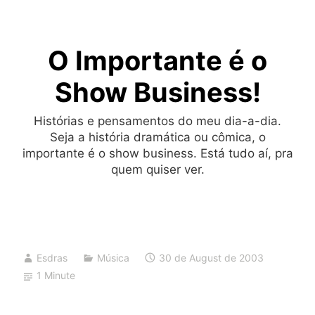
Skip
to
O Importante é o
content
Show Business!
Histórias e pensamentos do meu dia-a-dia.
Seja a história dramática ou cômica, o
importante é o show business. Está tudo aí, pra
quem quiser ver.
Esdras
Música
30 de August de 2003
1 Minute