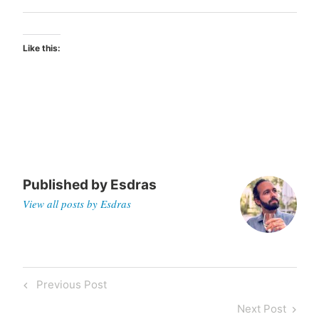
Like this:
Published by
Esdras
View all posts by Esdras
Post
Previous
Previous Post
navigation
Post
Next
Next Post