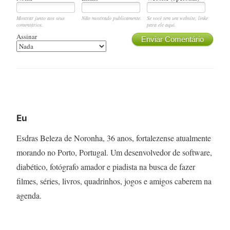
Mostrar junto aos seus
Não mostrado publicamente.
Se você tem um website, linke
comentários.
para ele aqui.
Assinar
Enviar Comentário
Eu
Esdras Beleza de Noronha, 36 anos, fortalezense atualmente
morando no Porto, Portugal. Um desenvolvedor de software,
diabético, fotógrafo amador e piadista na busca de fazer
filmes, séries, livros, quadrinhos, jogos e amigos caberem na
agenda.