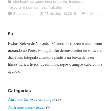
Ideologia: eu quero uma pra viver
,
Instagram
,
Tesourar é bom demais
,
Trabalho
3 comentrios
28 de July de 2019
4 Minutes
Eu
Esdras Beleza de Noronha, 36 anos, fortalezense atualmente
morando no Porto, Portugal. Um desenvolvedor de software,
diabético, fotógrafo amador e piadista na busca de fazer
filmes, séries, livros, quadrinhos, jogos e amigos caberem na
agenda.
Categorias
Ain't love the sweetest thing?
(27)
As árveres somos nozes
(7)