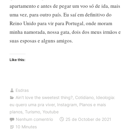
apartamento e antes de pegar um voo só de ida, mais
uma vez, para outro país. Eu saí em definitivo do
Reino Unido para vir para Portugal, onde moram
minha namorada, nossa gata, dois dos meus irmãos e
suas esposas e alguns amigos.
Like this:
Esdras
Ain't love the sweetest thing?
,
Cotidiano
,
Ideologia:
eu quero uma pra viver
,
Instagram
,
Planos e mais
planos
,
Turismo
,
Youtube
Nenhum comentrio
25 de October de 2021
10 Minutes