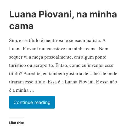
Luana Piovani, na minha
cama
Sim, esse título é mentiroso e sensacionalista. A
Luana Piovani nunca esteve na minha cama. Nem
sequer vi a moça pessoalmente, em algum ponto
turístico ou aeroporto. Então, como eu inventei esse
título? Acredite, eu também gostaria de saber de onde
tiraram esse título. Essa é a Luana Piovani. E essa não
é a minha …
Luana
Continue reading
Piovani,
na
Like this:
minha