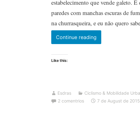
estabelecimento que vende galeto. É d
paredes com manchas escuras de fumaç
na churrasqueira, e eu não quero sab
O
Continue reading
Senhor
dos
Like this:
Galetos
Esdras
Ciclismo & Mobilidade Urb
2 comentrios
7 de August de 2015