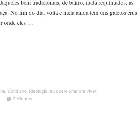
aqueles bem tradicionais, de bairro, nada requintados, as
a. No fim do dia, volta e meia ainda tem uns galetos crus
er onde eles …
ana
,
Cotidiano
,
Ideologia: eu quero uma pra viver
2 Minutes