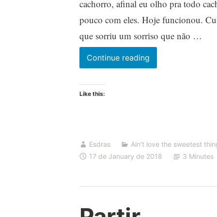
cachorro, afinal eu olho pra todo ca
pouco com eles. Hoje funcionou. Cump
que sorriu um sorriso que não …
Obrigado
Continue reading
pelo
seu
Like this:
amor
Esdras
Ain't love the sweetest thi
17 de January de 2018
3 Minutes
Partir