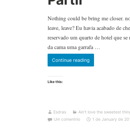
Nothing could be bring me closer. no
leave, leave? Eu havia acabado de che
reservado um quarto de hotel que se 
da cama uma garrafa …
Partir
Continue reading
Like this:
Esdras
Ain't love the sweetest thi
Um comentrio
1 de January de 20