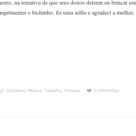
chorro, na tentativa de que seus donos deixem eu brincar u
rimentei o bichinho, fiz uma selfie e agradeci a mulher,
ng?
,
Cotidiano
,
Música
,
Trabalho
,
Youtube
2 comentrios