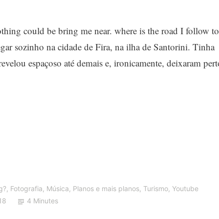
thing could be bring me near. where is the road I follow to
gar sozinho na cidade de Fira, na ilha de Santorini. Tinha
revelou espaçoso até demais e, ironicamente, deixaram pert
ng?
,
Fotografia
,
Música
,
Planos e mais planos
,
Turismo
,
Youtube
18
4 Minutes