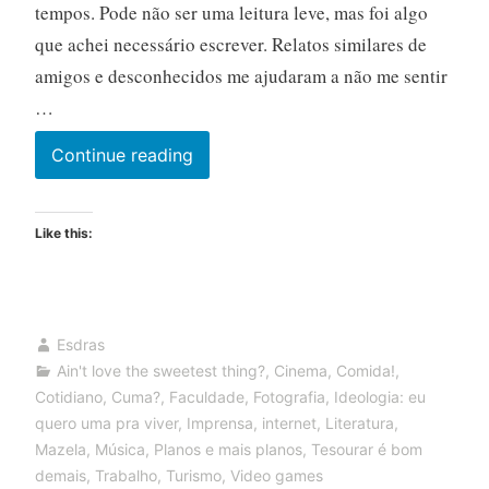
tempos. Pode não ser uma leitura leve, mas foi algo
que achei necessário escrever. Relatos similares de
amigos e desconhecidos me ajudaram a não me sentir
…
Divagando
Continue reading
e
budejando
Like this:
sobre
três
meses
de
Esdras
pandemia
Ain't love the sweetest thing?
,
Cinema
,
Comida!
,
Cotidiano
,
Cuma?
,
Faculdade
,
Fotografia
,
Ideologia: eu
quero uma pra viver
,
Imprensa
,
internet
,
Literatura
,
Mazela
,
Música
,
Planos e mais planos
,
Tesourar é bom
demais
,
Trabalho
,
Turismo
,
Video games