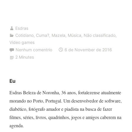
e
a
saudade
de
Esdras
ficar
Cotidiano
,
Cuma?
,
Mazela
,
Música
,
Não classificado
,
Video games
puto
Nenhum comentrio
6 de November de 2016
2 Minutes
Eu
Esdras Beleza de Noronha, 36 anos, fortalezense atualmente
morando no Porto, Portugal. Um desenvolvedor de software,
diabético, fotógrafo amador e piadista na busca de fazer
filmes, séries, livros, quadrinhos, jogos e amigos caberem na
agenda.