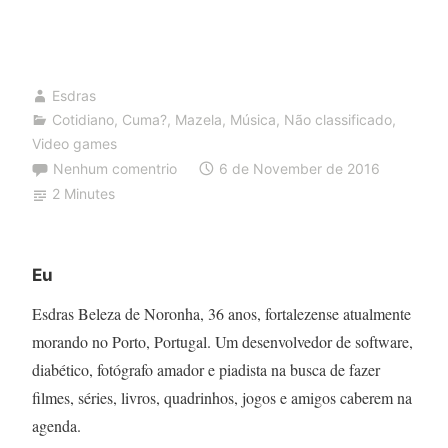
e
a
saudade
de
Esdras
ficar
Cotidiano
,
Cuma?
,
Mazela
,
Música
,
Não classificado
,
Video games
puto
Nenhum comentrio
6 de November de 2016
2 Minutes
Eu
Esdras Beleza de Noronha, 36 anos, fortalezense atualmente
morando no Porto, Portugal. Um desenvolvedor de software,
diabético, fotógrafo amador e piadista na busca de fazer
filmes, séries, livros, quadrinhos, jogos e amigos caberem na
agenda.