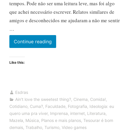
tempos. Pode não ser uma leitura leve, mas foi algo
que achei necessário escrever. Relatos similares de
amigos e desconhecidos me ajudaram a não me sentir
…
Divagando
Continue reading
e
budejando
Like this:
sobre
três
meses
de
Esdras
pandemia
Ain't love the sweetest thing?
,
Cinema
,
Comida!
,
Cotidiano
,
Cuma?
,
Faculdade
,
Fotografia
,
Ideologia: eu
quero uma pra viver
,
Imprensa
,
internet
,
Literatura
,
Mazela
,
Música
,
Planos e mais planos
,
Tesourar é bom
demais
,
Trabalho
,
Turismo
,
Video games