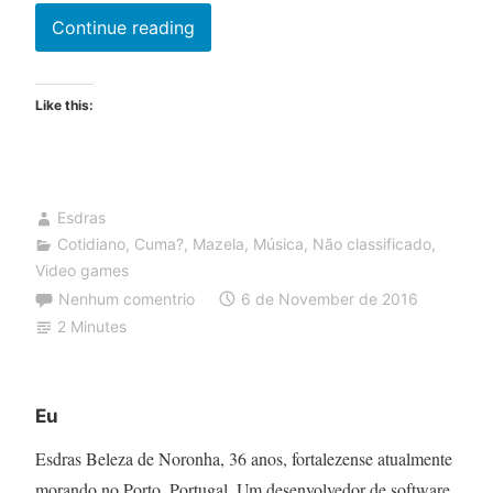
Memória
Continue reading
afetiva,
condicionamento
Like this:
e
a
saudade
de
Esdras
ficar
Cotidiano
,
Cuma?
,
Mazela
,
Música
,
Não classificado
,
Video games
puto
Nenhum comentrio
6 de November de 2016
2 Minutes
Eu
Esdras Beleza de Noronha, 36 anos, fortalezense atualmente
morando no Porto, Portugal. Um desenvolvedor de software,