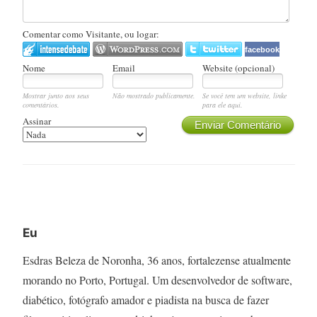
Comentar como Visitante, ou logar:
facebook
Nome
Email
Website (opcional)
Mostrar junto aos seus
Não mostrado publicamente.
Se você tem um website, linke
comentários.
para ele aqui.
Assinar
Enviar Comentário
Eu
Esdras Beleza de Noronha, 36 anos, fortalezense atualmente
morando no Porto, Portugal. Um desenvolvedor de software,
diabético, fotógrafo amador e piadista na busca de fazer