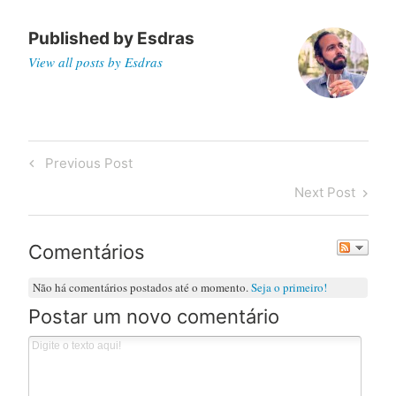
Published by
Esdras
View all posts by Esdras
Post
Previous
Previous Post
navigation
Post
Next
Next Post
Post
Comentários
Não há comentários postados até o momento.
Seja o primeiro!
Postar um novo comentário