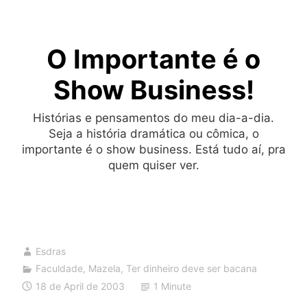
Skip
to
O Importante é o
content
Show Business!
Histórias e pensamentos do meu dia-a-dia.
Seja a história dramática ou cômica, o
importante é o show business. Está tudo aí, pra
quem quiser ver.
Esdras
Faculdade
,
Mazela
,
Ter dinheiro deve ser bacana
18 de April de 2003
1 Minute