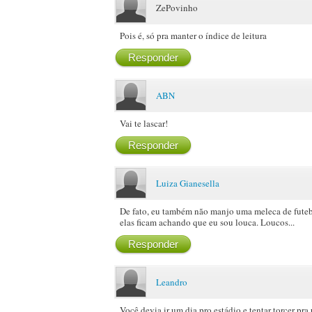
ZePovinho
Pois é, só pra manter o índice de leitura
Responder
ABN
Vai te lascar!
Responder
Luiza Gianesella
De fato, eu também não manjo uma meleca de futeb
elas ficam achando que eu sou louca. Loucos...
Responder
Leandro
Você devia ir um dia pro estádio e tentar torcer pra