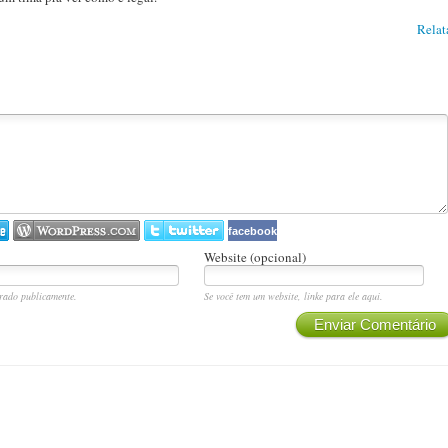
Relat
facebook
Website (opcional)
rado publicamente.
Se você tem um website, linke para ele aqui.
Enviar Comentário