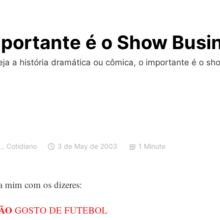
portante é o Show Busi
a a história dramática ou cômica, o importante é o sho
.
,
Cotidiano
3 de May de 2003
1 Minute
 mim com os dizeres:
ÃO
GOSTO DE FUTEBOL