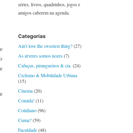
séries, livros, quadrinhos, jogos e
amigos caberem na agenda.
Categorias
Ain't love the sweetest thing?
(27)
e
As árveres somos nozes
(7)
o
Cafuçus, pirangueiros & cia.
(24)
e
Ciclismo & Mobilidade Urbana
(15)
Cinema
(20)
e
Comida!
(11)
Cotidiano
(96)
Cuma?
(59)
Faculdade
(48)