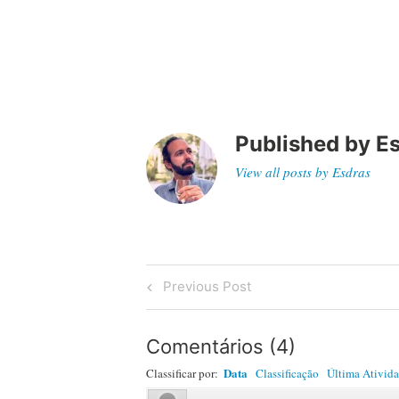
Published by
E
View all posts by Esdras
Post
Previous
Previous Post
Post
navigation
Comentários
(
4
)
Data
Classificar por:
Classificação
Última Ativid