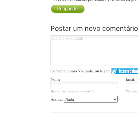
Responder
Postar um novo comentário
Comentar como Visitante, ou logar:
Nome
Email
Mostrar junto aos seus comentários.
Não most
Assinar