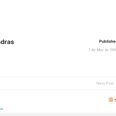
sdras
Publishe
3 de May de 20
Next
Next Post
Post
ade