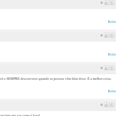
0
Relat
0
Relat
0
ol e SEMPRE desconverso quando as pessoas vêm falar disso. É a melhor coisa,
Relat
0
 um tima pra ver como é legal.