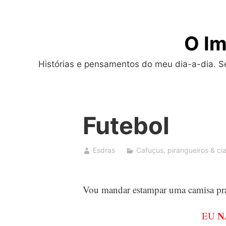
Skip
to
O Im
content
Histórias e pensamentos do meu dia-a-dia. Sej
Futebol
Esdras
Cafuçus, pirangueiros & cia
Vou mandar estampar uma camisa pra
N
EU