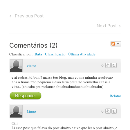
Post
Previous
Previous Post
navigation
Post
Next
Next Post
Post
Comentários
(
2
)
Data
Classificar por:
Classificação
Última Atividade
0
victor
e aí esdras, td bom? massa teu blog, mas com a minnha resolucao
fica o frame mto pequeno e essa letra preta no vermelho cansa a
vista.. (ah caba pra reclamar ahuahuahuahuahuahuahuahu)
Responder
Relatar
0
Linne
Oiii
Li esse post que falava do post abaixo e tive que ler o post abaixo, e