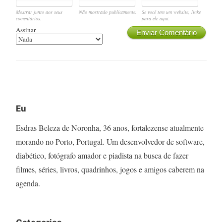
Mostrar junto aos seus
Não mostrado publicamente.
Se você tem um website, linke
comentários.
para ele aqui.
Assinar
Enviar Comentário
Eu
Esdras Beleza de Noronha, 36 anos, fortalezense atualmente
morando no Porto, Portugal. Um desenvolvedor de software,
diabético, fotógrafo amador e piadista na busca de fazer
filmes, séries, livros, quadrinhos, jogos e amigos caberem na
agenda.