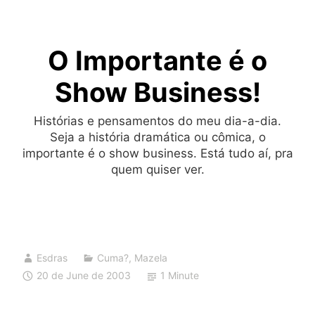
Skip
to
O Importante é o
content
Show Business!
Histórias e pensamentos do meu dia-a-dia.
Seja a história dramática ou cômica, o
importante é o show business. Está tudo aí, pra
quem quiser ver.
Esdras
Cuma?
,
Mazela
20 de June de 2003
1 Minute