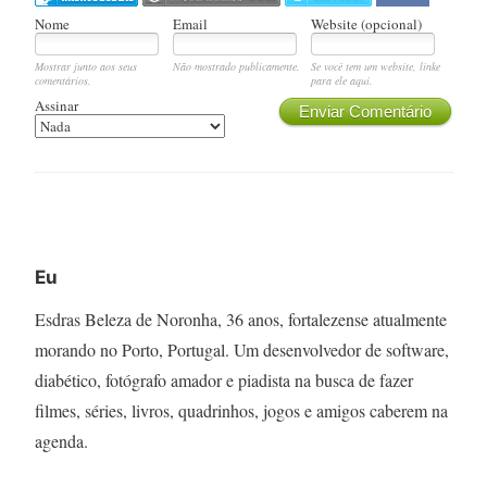
Nome
Email
Website (opcional)
Mostrar junto aos seus
Não mostrado publicamente.
Se você tem um website, linke
comentários.
para ele aqui.
Assinar
Enviar Comentário
Eu
Esdras Beleza de Noronha, 36 anos, fortalezense atualmente
morando no Porto, Portugal. Um desenvolvedor de software,
diabético, fotógrafo amador e piadista na busca de fazer
filmes, séries, livros, quadrinhos, jogos e amigos caberem na
agenda.