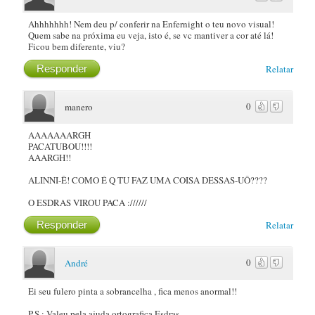
Ahhhhhhh! Nem deu p/ conferir na Enfernight o teu novo visual!
Quem sabe na próxima eu veja, isto é, se vc mantiver a cor até lá!
Ficou bem diferente, viu?
Responder
Relatar
0
manero
AAAAAAARGH
PACATUBOU!!!!
AAARGH!!
ALINNI-Ê! COMO É Q TU FAZ UMA COISA DESSAS-UÔ????
O ESDRAS VIROU PACA ://////
Responder
Relatar
0
André
Ei seu fulero pinta a sobrancelha , fica menos anormal!!
P.S.: Valeu pela ajuda ortografica Esdras