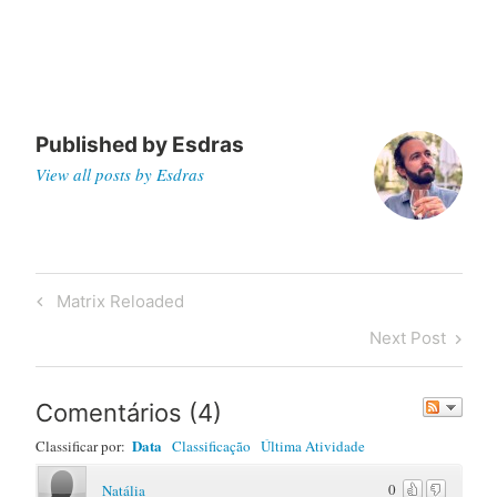
Published by
Esdras
View all posts by Esdras
Post
Previous
Matrix Reloaded
navigation
Post
Next
Next Post
Post
Comentários
(
4
)
Data
Classificar por:
Classificação
Última Atividade
0
Natália