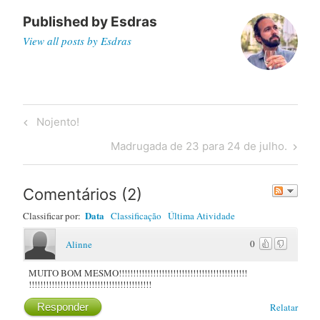
Published by
Esdras
View all posts by Esdras
Post
Previous
Nojento!
navigation
Post
Next
Madrugada de 23 para 24 de julho.
Post
Comentários
(
2
)
Data
Classificar por:
Classificação
Última Atividade
0
Alinne
MUITO BOM MESMO!!!!!!!!!!!!!!!!!!!!!!!!!!!!!!!!!!!!!!!!!!!!!
!!!!!!!!!!!!!!!!!!!!!!!!!!!!!!!!!!!!!!!!!!!
Responder
Relatar