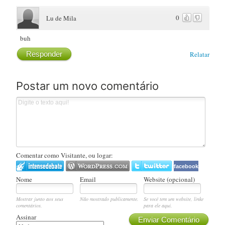
0
Lu de Mila
buh
Responder
Relatar
Postar um novo comentário
Comentar como Visitante, ou logar:
facebook
Nome
Email
Website (opcional)
Mostrar junto aos seus
Não mostrado publicamente.
Se você tem um website, linke
comentários.
para ele aqui.
Assinar
Enviar Comentário