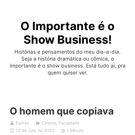
Skip
to
O Importante é o
content
Show Business!
Histórias e pensamentos do meu dia-a-dia.
Seja a história dramática ou cômica, o
importante é o show business. Está tudo aí, pra
quem quiser ver.
O homem que copiava
Esdras
Cinema
,
Faculdade
22 de July de 2003
1 Minute