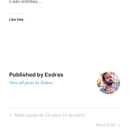
e não retribua…
Like this:
Published by
Esdras
View all posts by Esdras
Post
Previous
Madrugada de 23 para 24 de julho.
navigation
Post
Next
Next Post