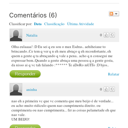
Post
Comentários
(
6
)
Data
Classificar por:
Classificação
Última Atividade
0
Natalia
Olha eulaaaa! :D Eu sei q eu sou o max Esdras.. aehiheiaue to
brincando..Ce tem q ver q n eh meu abraço q eh reconfortante, eh
quem a gente q ta abraçando q vale a pena.. acho q n consegui me
expressar bem..Quando a gente abraça uma pessoa q a gente gosta,
da nisso ai q vc tah falando :****** Te aDoRo mUITo :D bjos..
Responder
Relatar
0
aninha
nao eh a primeira vc que vc comenta que meu beijo é de verdade...
eu acho muito ridiculo quem nao cumprimenta direito. ou
cumprimenta ou nao cumprimenta... fzr as coisas pelametade eh que
nao vale.
UM BEIJO!