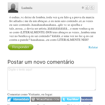
0
Ludmila
ó esdras..vc deixe de lombra..toda vez q eu falo q a prova da marcia
foi adiada c me da um abraçao..e eu nem saio correndo..er..as vezes
eu saio correndo..hauahauahauahaua...qdo vc se ajoelha e
talz..nossa...c devia ser artista..kkkkkkkkkkkk... e num venhas q eu
so corro (LITERALMENTE) DOS teus abraços as vezes...lembra uma
vez no benfica q eu sai correndo? kkkkk..e uma vez no lec q eu cai
contra a parede? hauahauaa...eu corro LITERALMENTE NEH?
Responder
Relatar
Postar um novo comentário
Comentar como Visitante, ou logar:
facebook