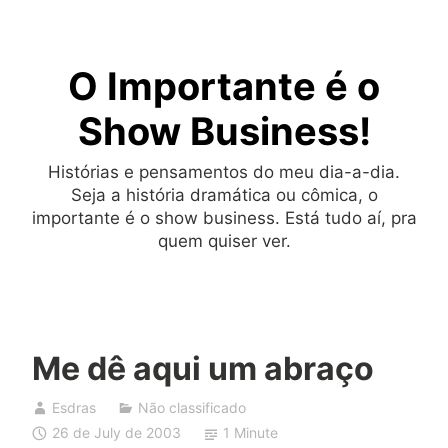
Skip
to
O Importante é o
content
Show Business!
Histórias e pensamentos do meu dia-a-dia.
Seja a história dramática ou cômica, o
importante é o show business. Está tudo aí, pra
quem quiser ver.
Me dê aqui um abraço
Esdras
Não classificado
26 de July de 2003
1 Minute