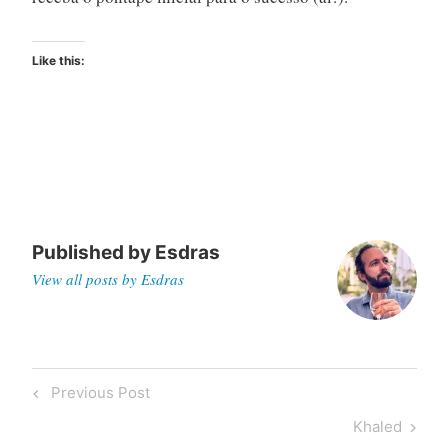
Like this:
Published by
Esdras
View all posts by Esdras
Post
Previous
Previous Post
navigation
Post
Next
Khaled