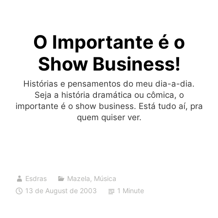
Skip
to
O Importante é o
content
Show Business!
Histórias e pensamentos do meu dia-a-dia.
Seja a história dramática ou cômica, o
importante é o show business. Está tudo aí, pra
quem quiser ver.
Esdras
Mazela
,
Música
13 de August de 2003
1 Minute