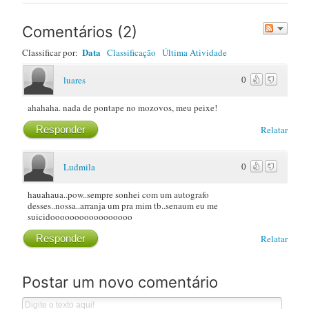
Post
Comentários
(
2
)
Data
Classificar por:
Classificação
Última Atividade
0
luares
ahahaha. nada de pontape no mozovos, meu peixe!
Responder
Relatar
0
Ludmila
hauahaua..pow..sempre sonhei com um autografo
desses..nossa..arranja um pra mim tb..senaum eu me
suicidooooooooooooooooo
Responder
Relatar
Postar um novo comentário