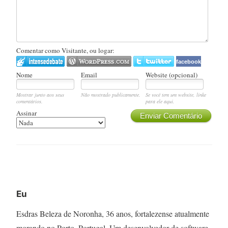
Comentar como Visitante, ou logar:
facebook
Nome
Email
Website (opcional)
Mostrar junto aos seus
Não mostrado publicamente.
Se você tem um website, linke
comentários.
para ele aqui.
Assinar
Enviar Comentário
Eu
Esdras Beleza de Noronha, 36 anos, fortalezense atualmente
morando no Porto, Portugal. Um desenvolvedor de software,