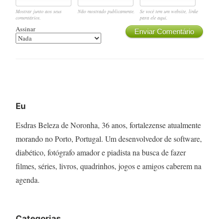
Mostrar junto aos seus
Não mostrado publicamente.
Se você tem um website, linke
comentários.
para ele aqui.
Assinar
Enviar Comentário
Eu
Esdras Beleza de Noronha, 36 anos, fortalezense atualmente
morando no Porto, Portugal. Um desenvolvedor de software,
diabético, fotógrafo amador e piadista na busca de fazer
filmes, séries, livros, quadrinhos, jogos e amigos caberem na
agenda.
Categorias