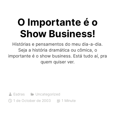
Skip
to
O Importante é o
content
Show Business!
Histórias e pensamentos do meu dia-a-dia.
Seja a história dramática ou cômica, o
importante é o show business. Está tudo aí, pra
quem quiser ver.
Esdras
Uncategorized
1 de October de 2003
1 Minute