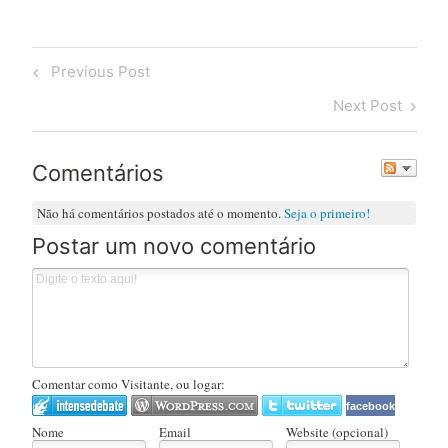
Post
Previous
Previous Post
navigation
Post
Next
Next Post
Post
Comentários
Não há comentários postados até o momento.
Seja o primeiro!
Postar um novo comentário
Comentar como Visitante, ou logar:
facebook
Nome
Email
Website (opcional)