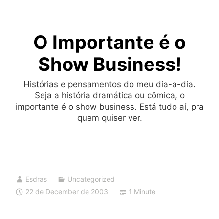
Skip
to
O Importante é o
content
Show Business!
Histórias e pensamentos do meu dia-a-dia.
Seja a história dramática ou cômica, o
importante é o show business. Está tudo aí, pra
quem quiser ver.
Esdras
Uncategorized
22 de December de 2003
1 Minute