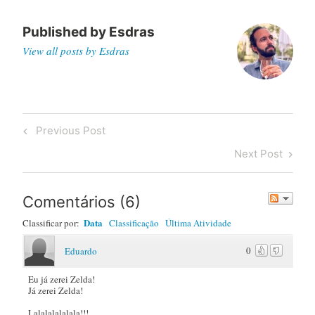
Published by
Esdras
View all posts by Esdras
Post
Previous
Previous Post
navigation
Post
Next
Next Post
Post
Comentários
(
6
)
Data
Classificar por:
Classificação
Última Atividade
0
Eduardo
Eu já zerei Zelda!
Já zerei Zelda!
Lalalalalalala!!!