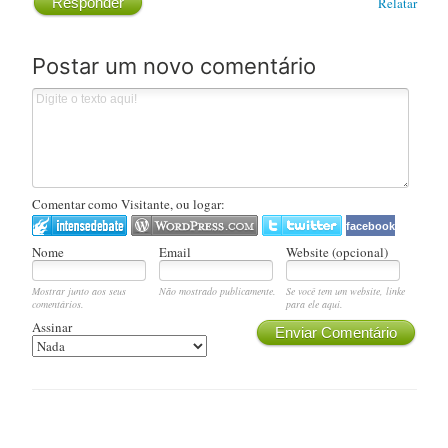
Responder
Relatar
Postar um novo comentário
Comentar como Visitante, ou logar:
facebook
Nome
Email
Website (opcional)
Mostrar junto aos seus
Não mostrado publicamente.
Se você tem um website, linke
comentários.
para ele aqui.
Assinar
Enviar Comentário