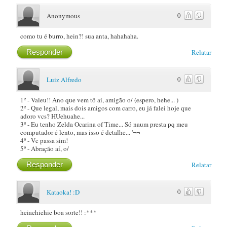
0
Anonymous
como tu é burro, hein?! sua anta, hahahaha.
Responder
Relatar
0
Luiz Alfredo
1º - Valeu!! Ano que vem tô aí, amigão o/ (espero, hehe... )
2º - Que legal, mais dois amigos com carro, eu já falei hoje que
adoro vcs? HUehuahe...
3º - Eu tenho Zelda Ocarina of Time... Só naum presta pq meu
computador é lento, mas isso é detalhe... '¬¬
4º - Vc passa sim!
5º - Abração aí, o/
Responder
Relatar
0
Kataoka! :D
heiaehiehie boa sorte!! :***