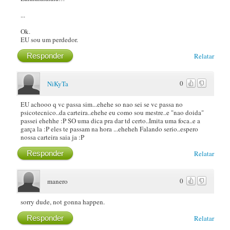
...
Ok.
EU sou um perdedor.
Responder
Relatar
0
NiKyTa
EU achooo q vc passa sim...ehehe so nao sei se vc passa no
psicotecnico..da carteira..ehehe eu como sou mestre..e "nao doida"
passei ehehhe :P SO uma dica pra dar td certo..Imita uma foca..e a
garça la :P eles te passam na hora ...eheheh Falando serio..espero
nossa carteira saia ja :P
Responder
Relatar
0
manero
sorry dude, not gonna happen.
Responder
Relatar