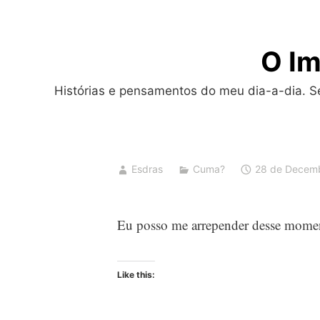
Skip
to
O Im
content
Histórias e pensamentos do meu dia-a-dia. Sej
Esdras
Cuma?
28 de Decem
Eu posso me arrepender desse moment
Like this: