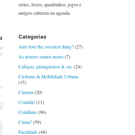
séries, livros, quadrinhos, jogos e
amigos caberem na agenda.
Categorias
d
Ain't love the sweetest thing?
(27)
er
03
As árveres somos nozes
(7)
Cafuçus, pirangueiros & cia.
(24)
Ciclismo & Mobilidade Urbana
(15)
Cinema
(20)
Comida!
(11)
Cotidiano
(96)
Cuma?
(59)
Faculdade
(48)