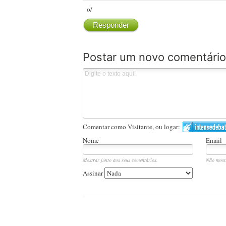
o/
Responder
Postar um novo comentário
Comentar como Visitante, ou logar:
Nome
Email
Mostrar junto aos seus comentários.
Não most
Assinar