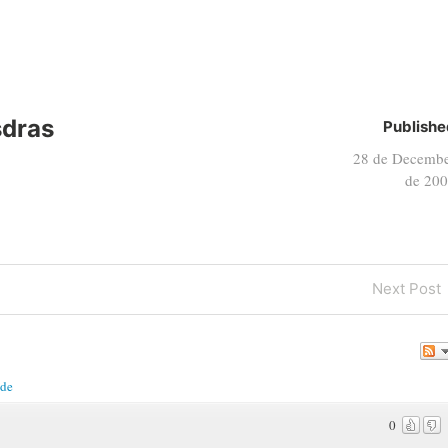
sdras
Publishe
28 de Decemb
de 20
Next
Next Post
Post
ade
0