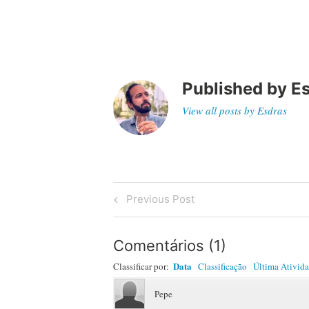
Published by
E
View all posts by Esdras
Post
Previous
Previous Post
Post
navigation
Comentários
(
1
)
Data
Classificar por:
Classificação
Última Ativid
Pepe