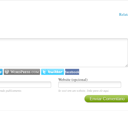
Relat
facebook
Website (opcional)
rado publicamente.
Se você tem um website, linke para ele aqui.
Enviar Comentário