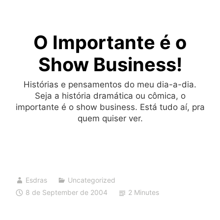
Skip
to
O Importante é o
content
Show Business!
Histórias e pensamentos do meu dia-a-dia.
Seja a história dramática ou cômica, o
importante é o show business. Está tudo aí, pra
quem quiser ver.
Esdras
Uncategorized
8 de September de 2004
2 Minutes