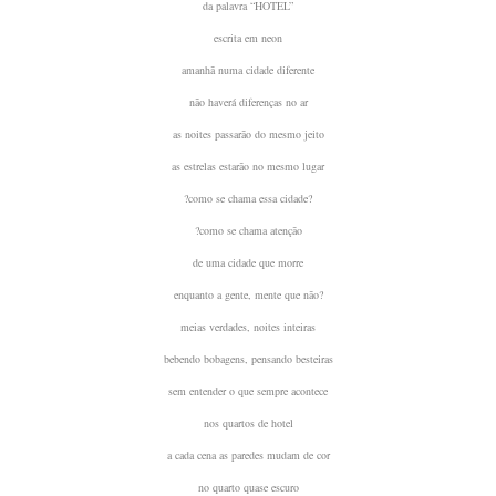
da palavra “HOTEL”
escrita em neon
amanhã numa cidade diferente
não haverá diferenças no ar
as noites passarão do mesmo jeito
as estrelas estarão no mesmo lugar
?como se chama essa cidade?
?como se chama atenção
de uma cidade que morre
enquanto a gente, mente que não?
meias verdades, noites inteiras
bebendo bobagens, pensando besteiras
sem entender o que sempre acontece
nos quartos de hotel
a cada cena as paredes mudam de cor
no quarto quase escuro