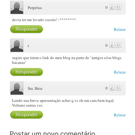
0
Perpétua
devia ter me levado cocoto! :********
Responder
Relatar
0
r
sugiro que tirem o link do meu blog na parte de "amigos e/ou blogs
bacanas"
Responder
Relatar
0
Sra. Hein
Lendo sua breve apresentação achei q vc eh um cara bem legal.
Voltarei outras vzs.
Responder
Relatar
Postar um novo comentário