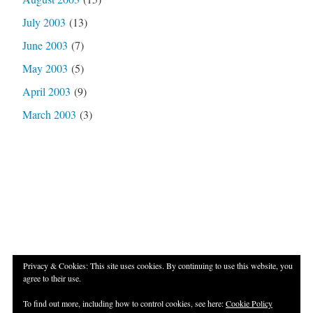
July 2003
(13)
June 2003
(7)
May 2003
(5)
April 2003
(9)
March 2003
(3)
Privacy & Cookies: This site uses cookies. By continuing to use this website, you
agree to their use.
Proudly powered by WordPress
|
Theme: Independent
To find out more, including how to control cookies, see here:
Cookie Policy
Publisher 2 by
Raam Dev
.