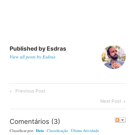
Published by
Esdras
View all posts by Esdras
Post
Previous
Previous Post
navigation
Post
Next
Next Post
Post
Comentários
(
3
)
Data
Classificar por:
Classificação
Última Atividade