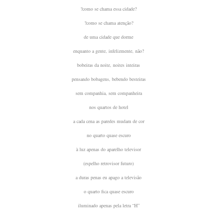
?como se chama essa cidade?
?como se chama atenção?
de uma cidade que dorme
enquanto a gente, infelizmente, não?
bobeiras da noite, noites inteiras
pensando bobagens, bebendo besteiras
sem companhia, sem companheira
nos quartos de hotel
a cada cena as paredes mudam de cor
no quarto quase escuro
à luz apenas do aparelho televisor
(espelho retrovisor futuro)
a duras penas eu apago a televisão
o quarto fica quase escuro
iluminado apenas pela letra “H”