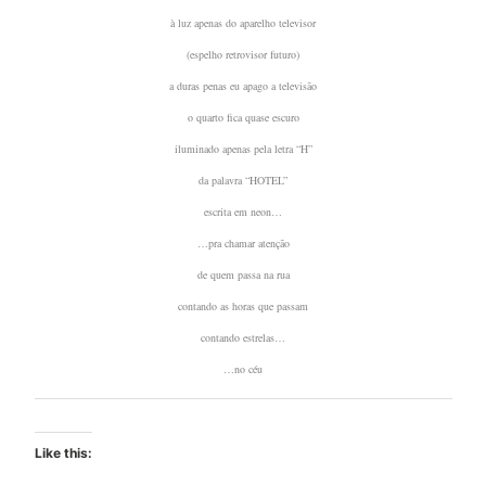
à luz apenas do aparelho televisor
(espelho retrovisor futuro)
a duras penas eu apago a televisão
o quarto fica quase escuro
iluminado apenas pela letra “H”
da palavra “HOTEL”
escrita em neon…
…pra chamar atenção
de quem passa na rua
contando as horas que passam
contando estrelas…
…no céu
Like this: