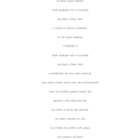
tô num lugar comum
onde qualquer um se esconde
pra fazer a frase feita
e sentir os efeitos colaterais
tô em lugar nenhum
???ONDE???
onde qualquer um se esconde
pra fazer a frase feita
contrabando de uma seita oriental
não tenho estado muito em casa ultimamente
nem me lembro quanto tempo faz
aprendi a não olhar pra trás
eu conto as horas que passam
eu conto estrelas no céu
na solidão das noites sem graça
nos quartos de hotel