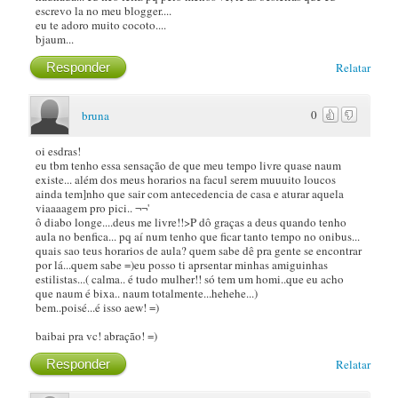
escrevo la no meu blogger....
eu te adoro muito cocoto....
bjaum...
Responder
Relatar
0
bruna
oi esdras!
eu tbm tenho essa sensação de que meu tempo livre quase naum
existe... além dos meus horarios na facul serem muuuito loucos
ainda tem]nho que sair com antecedencia de casa e aturar aquela
viaaaagem pro pici.. ¬¬'
ô diabo longe....deus me livre!!>P dô graças a deus quando tenho
aula no benfica... pq aí num tenho que ficar tanto tempo no onibus...
quais sao teus horarios de aula? quem sabe dê pra gente se encontrar
por lá...quem sabe =)eu posso ti aprsentar minhas amiguinhas
estilistas...( calma.. é tudo mulher!! só tem um homi..que eu acho
que naum é bixa.. naum totalmente...hehehe...)
bem..poisé...é isso aew! =)
baibai pra vc! abração! =)
Responder
Relatar