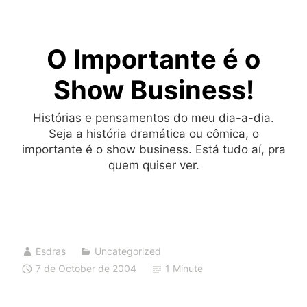
Skip
to
O Importante é o
content
Show Business!
Histórias e pensamentos do meu dia-a-dia.
Seja a história dramática ou cômica, o
importante é o show business. Está tudo aí, pra
quem quiser ver.
Esdras
Uncategorized
7 de October de 2004
1 Minute