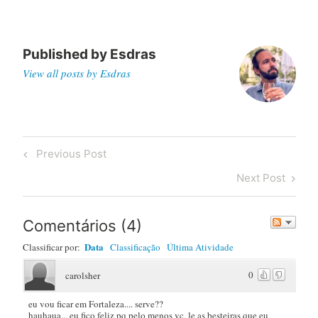
Published by
Esdras
View all posts by Esdras
Post
Previous
Previous Post
navigation
Post
Next
Next Post
Post
Comentários
(
4
)
Data
Classificar por:
Classificação
Última Atividade
0
carolsher
eu vou ficar em Fortaleza.... serve??
hauhaua... eu fico feliz pq pelo menos vc, le as besteiras que eu