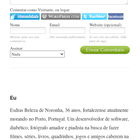
Comentar como Visitante, ou logar:
facebook
Nome
Email
Website (opcional)
Mostrar junto aos seus
Não mostrado publicamente.
Se você tem um website, linke
comentários.
para ele aqui.
Assinar
Enviar Comentário
Eu
Esdras Beleza de Noronha, 36 anos, fortalezense atualmente
morando no Porto, Portugal. Um desenvolvedor de software,
diabético, fotógrafo amador e piadista na busca de fazer
filmes, séries, livros, quadrinhos, jogos e amigos caberem na