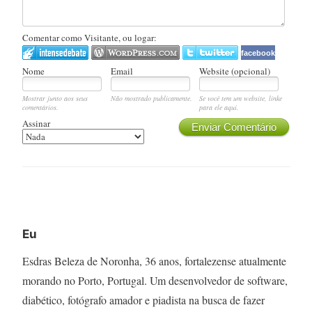
Comentar como Visitante, ou logar:
facebook
Nome
Email
Website (opcional)
Mostrar junto aos seus
Não mostrado publicamente.
Se você tem um website, linke
comentários.
para ele aqui.
Assinar
Enviar Comentário
Eu
Esdras Beleza de Noronha, 36 anos, fortalezense atualmente
morando no Porto, Portugal. Um desenvolvedor de software,
diabético, fotógrafo amador e piadista na busca de fazer