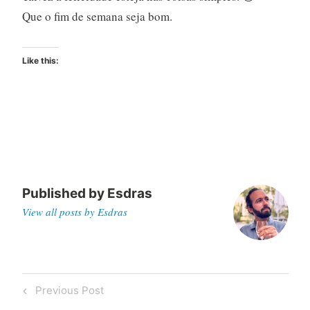
Que o fim de semana seja bom.
Like this:
Published by
Esdras
View all posts by Esdras
Post
Previous
Previous Post
navigation
Post