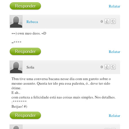
Responder
Relatar
0
Rebeca
=~) own meo deos. =D
=****
Responder
Relatar
0
Sofia
Tbm tive uma conversa bacana nesse dia com um garoto sobre o
mesmo assunto. Queria ter ido pra essa palestra, ó.. deve ter sido
ótime.
E ah..
com certeza a felicidade está nas coisas mais simples. Nos detalhes.
:*******
Beijao! #)
Responder
Relatar