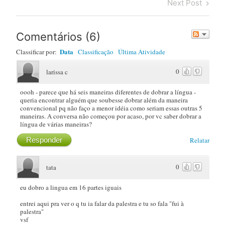
Next
Next Post
Post
Comentários
(
6
)
Data
Classificar por:
Classificação
Última Atividade
0
larissa c
oooh - parece que há seis maneiras diferentes de dobrar a língua -
queria encontrar alguém que soubesse dobrar além da maneira
convencional pq não faço a menor idéia como seriam essas outras 5
maneiras. A conversa não começou por acaso, por vc saber dobrar a
língua de várias maneiras?
Responder
Relatar
0
tata
eu dobro a lingua em 16 partes iguais
entrei aqui pra ver o q tu ia falar da palestra e tu so fala "fui à
palestra"
vsf