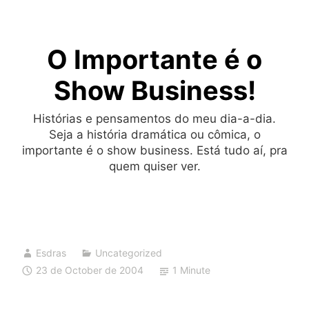
Skip
to
O Importante é o
content
Show Business!
Histórias e pensamentos do meu dia-a-dia.
Seja a história dramática ou cômica, o
importante é o show business. Está tudo aí, pra
quem quiser ver.
Esdras
Uncategorized
23 de October de 2004
1 Minute