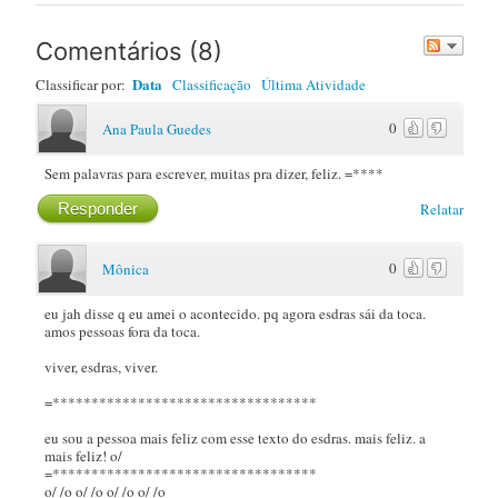
Post
Comentários
(
8
)
Data
Classificar por:
Classificação
Última Atividade
0
Ana Paula Guedes
Sem palavras para escrever, muitas pra dizer, feliz. =****
Responder
Relatar
0
Mônica
eu jah disse q eu amei o acontecido. pq agora esdras sái da toca.
amos pessoas fora da toca.
viver, esdras, viver.
=**********************************
eu sou a pessoa mais feliz com esse texto do esdras. mais feliz. a
mais feliz! o/
=**********************************
o/ /o o/ /o o/ /o o/ /o