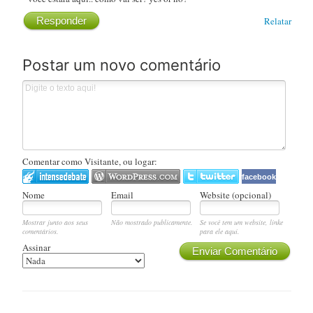
Responder
Relatar
Postar um novo comentário
Comentar como Visitante, ou logar:
facebook
Nome
Email
Website (opcional)
Mostrar junto aos seus
Não mostrado publicamente.
Se você tem um website, linke
comentários.
para ele aqui.
Assinar
Enviar Comentário