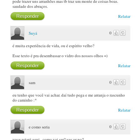
pode trazer uns arranhões mas tb traz um monte de coisas boas.
saudade dos abraços.
Responder
Relatar
0
Suyá
é muita experiência de vida, ou é espírito velho?
Esse texto é pra desembassar o vidro dos nossos olhos =)
Responder
Relatar
0
sam
eu tenho que você vai achar. daí tudo pega e me arranja o rascunho
do caminho :*
Responder
Relatar
0
e como seria
voce estará aqui.. como vai ser? yes or no?