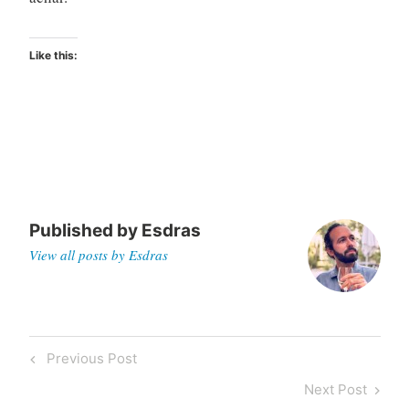
Like this:
Published by
Esdras
View all posts by Esdras
Post
Previous
Previous Post
navigation
Post
Next
Next Post