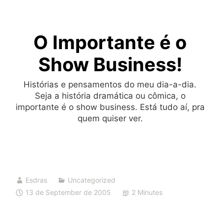
Skip
to
O Importante é o
content
Show Business!
Histórias e pensamentos do meu dia-a-dia.
Seja a história dramática ou cômica, o
importante é o show business. Está tudo aí, pra
quem quiser ver.
Esdras
Uncategorized
13 de September de 2005
2 Minutes