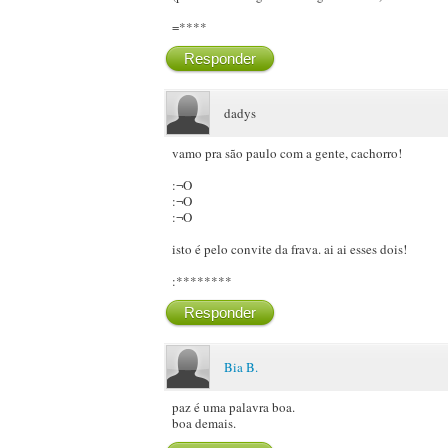
=****
Responder
dadys
vamo pra são paulo com a gente, cachorro!
:¬O
:¬O
:¬O
isto é pelo convite da frava. ai ai esses dois!
:********
Responder
Bia B.
paz é uma palavra boa.
boa demais.