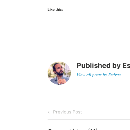
Like this:
Published by
E
View all posts by Esdras
Post
Previous
Previous Post
Post
navigation