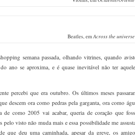
Beatles, em
Across the universe
opping semana passada, olhando vitrines, quando avist
o ano se aproxima, e é quase inevitável não ter aquele
ente percebi que era outubro. Os últimos meses passara
os, que descem ora como pedras pela garganta, ora como águ
ia de como 2005 vai acabar, queria de coração que foss
as pelo visto não muda mais e essa possibilidade me assusta
de que deu uma caminhada, apesar da greve, os amigo