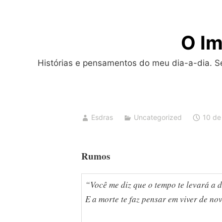
Skip
to
O Im
content
Histórias e pensamentos do meu dia-a-dia. Sej
Esdras
Uncategorized
10 de
Rumos
“Você me diz que o tempo te levará a 
E a morte te faz pensar em viver de no