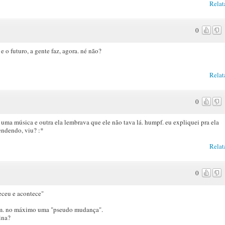
Relat
0
e o futuro, a gente faz, agora. né não?
Relat
0
 uma música e outra ela lembrava que ele não tava lá. humpf. eu expliquei pra ela
endendo, viu? :*
Relat
0
eceu e acontece"
mim. no máximo uma "pseudo mudança".
ina?