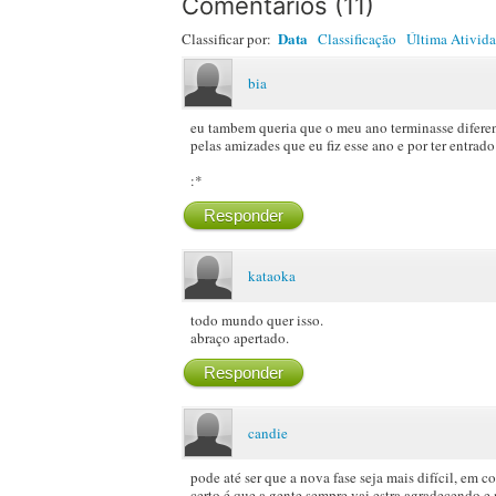
Comentários
(
11
)
Data
Classificar por:
Classificação
Última Ativid
bia
eu tambem queria que o meu ano terminasse diferen
pelas amizades que eu fiz esse ano e por ter entrado 
:*
Responder
kataoka
todo mundo quer isso.
abraço apertado.
Responder
candie
pode até ser que a nova fase seja mais difícil, em
certo é que a gente sempre vai estra agradecendo e 