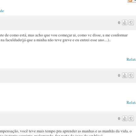
ade
0
te de como está, mas acho que vou começar ai, como vc disse, a me conformar
na faculdade(já que a minha não teve greve e eu entrei esse ano....)..
Relat
0
Relat
0
 compensação, você teve mais tempo pra aprender as manhas e as manhãs da vida. o
no instante seguinte, reclamando. faz parte do jogo de ser blasé.