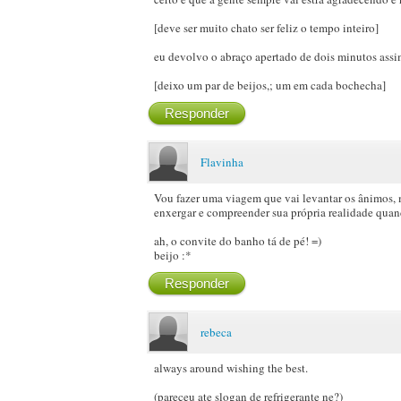
[deve ser muito chato ser feliz o tempo inteiro]
eu devolvo o abraço apertado de dois minutos assim
[deixo um par de beijos,; um em cada bochecha]
Responder
Flavinha
Vou fazer uma viagem que vai levantar os ânimos, m
enxergar e compreender sua própria realidade quand
ah, o convite do banho tá de pé! =)
beijo :*
Responder
rebeca
always around wishing the best.
(pareceu ate slogan de refrigerante ne?)