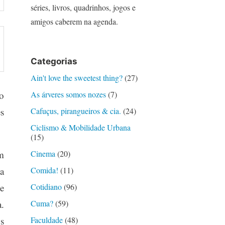
séries, livros, quadrinhos, jogos e
amigos caberem na agenda.
Categorias
Ain't love the sweetest thing?
(27)
o
As árveres somos nozes
(7)
s
Cafuçus, pirangueiros & cia.
(24)
Ciclismo & Mobilidade Urbana
(15)
m
Cinema
(20)
a
Comida!
(11)
e
Cotidiano
(96)
.
Cuma?
(59)
s
Faculdade
(48)