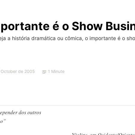
portante é o Show Busi
a a história dramática ou cômica, o importante é o sho
 October de 2005
1 Minute
depender dos outros
vo”
Violins, em
Ocidente/Oriente