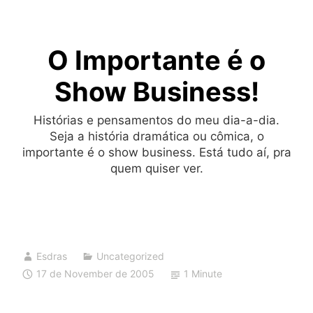
Skip
to
O Importante é o
content
Show Business!
Histórias e pensamentos do meu dia-a-dia.
Seja a história dramática ou cômica, o
importante é o show business. Está tudo aí, pra
quem quiser ver.
Esdras
Uncategorized
17 de November de 2005
1 Minute