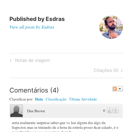
Published by
Esdras
View all posts by Esdras
Post
Previous
Notas de viagem
navigation
Post
Next
Citações (II)
Post
Comentários
(
4
)
Data
Classificar por:
Classificação
Última Atividade
0
Dan Brown
seria realmente surpresa saber que vc leu algum dia algo da
lispector, mas se tratando de a hora da estrela posso ficar calado, é o
mais fininho que vc encontrou, hein?