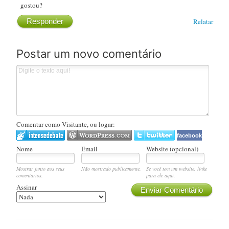
gostou?
Responder
Relatar
Postar um novo comentário
Comentar como Visitante, ou logar:
facebook
Nome
Email
Website (opcional)
Mostrar junto aos seus
Não mostrado publicamente.
Se você tem um website, linke
comentários.
para ele aqui.
Assinar
Enviar Comentário