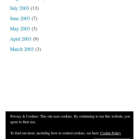
July 2003
(13)
June 2003
(7)
May 2003
(5)
April 2003
(9)
March 2003
(3)
Privacy & Cookies: This site uses cookies. By continuing to use this website, you
agree to their use.
Proudly powered by WordPress
|
Theme: Independent
To find out more, including how to control cookies, see here:
Cookie Policy
Publisher 2 by
Raam Dev
.