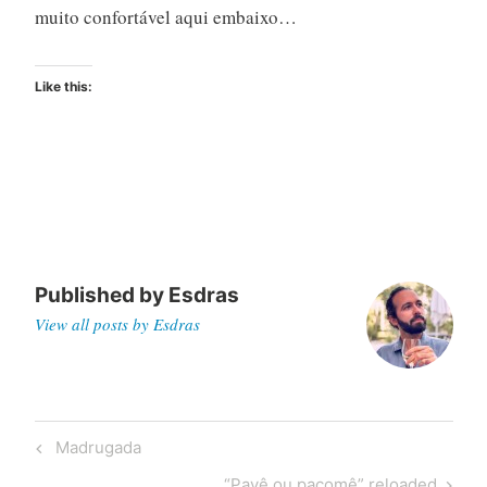
muito confortável aqui embaixo…
Like this:
Published by
Esdras
View all posts by Esdras
Post
Previous
Madrugada
navigation
Post
Next
“Pavê ou pacomê” reloaded