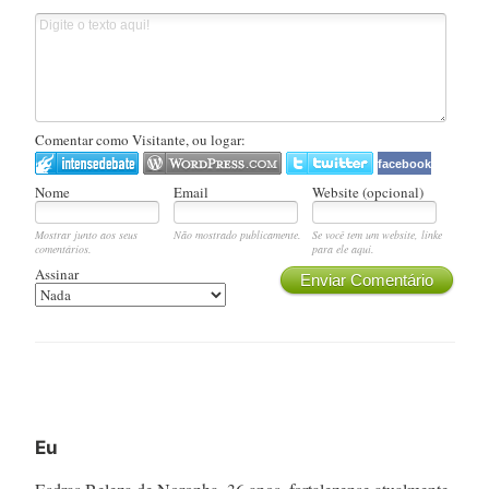
Comentar como Visitante, ou logar:
facebook
Nome
Email
Website (opcional)
Mostrar junto aos seus
Não mostrado publicamente.
Se você tem um website, linke
comentários.
para ele aqui.
Assinar
Enviar Comentário
Eu