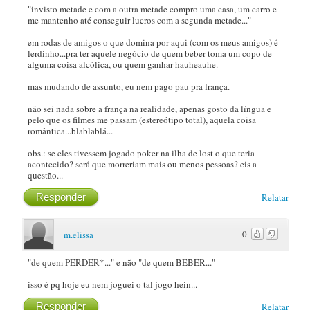
"invisto metade e com a outra metade compro uma casa, um carro e
me mantenho até conseguir lucros com a segunda metade..."
em rodas de amigos o que domina por aqui (com os meus amigos) é
lerdinho...pra ter aquele negócio de quem beber toma um copo de
alguma coisa alcólica, ou quem ganhar hauheauhe.
mas mudando de assunto, eu nem pago pau pra frança.
não sei nada sobre a frança na realidade, apenas gosto da língua e
pelo que os filmes me passam (estereótipo total), aquela coisa
romântica...blablablá...
obs.: se eles tivessem jogado poker na ilha de lost o que teria
acontecido? será que morreriam mais ou menos pessoas? eis a
questão...
Responder
Relatar
0
m.elissa
"de quem PERDER*..." e não "de quem BEBER..."
isso é pq hoje eu nem joguei o tal jogo hein...
Responder
Relatar