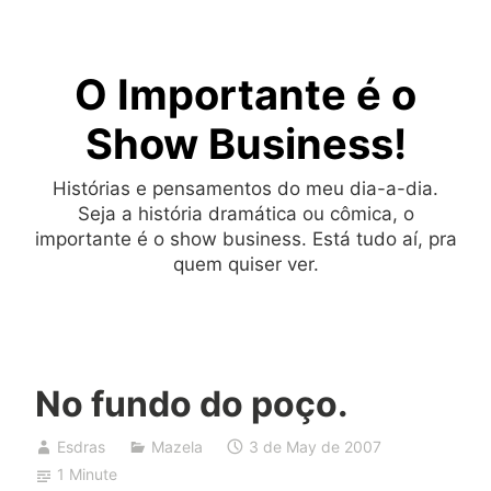
Skip
to
O Importante é o
content
Show Business!
Histórias e pensamentos do meu dia-a-dia.
Seja a história dramática ou cômica, o
importante é o show business. Está tudo aí, pra
quem quiser ver.
No fundo do poço.
Esdras
Mazela
3 de May de 2007
1 Minute