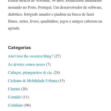
Esdras Beleza de Noronha, 36 anos, fortalezense atualmente
morando no Porto, Portugal. Um desenvolvedor de software,
diabético, fotógrafo amador e piadista na busca de fazer
filmes, séries, livros, quadrinhos, jogos e amigos caberem na
agenda.
Categorias
Ain't love the sweetest thing?
(27)
As árveres somos nozes
(7)
Cafuçus, pirangueiros & cia.
(24)
Ciclismo & Mobilidade Urbana
(15)
Cinema
(20)
Comida!
(11)
Cotidiano
(96)