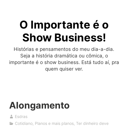
Skip
to
O Importante é o
content
Show Business!
Histórias e pensamentos do meu dia-a-dia.
Seja a história dramática ou cômica, o
importante é o show business. Está tudo aí, pra
quem quiser ver.
Alongamento
Esdras
Cotidiano
,
Planos e mais planos
,
Ter dinheiro deve