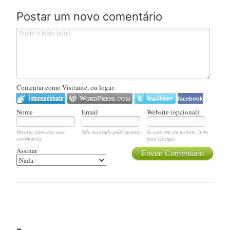
Postar um novo comentário
Comentar como Visitante, ou logar:
facebook
Nome
Email
Website (opcional)
Mostrar junto aos seus
Não mostrado publicamente.
Se você tem um website, linke
comentários.
para ele aqui.
Assinar
Enviar Comentário