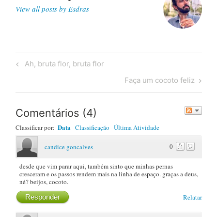
View all posts by Esdras
Post
Previous
Ah, bruta flor, bruta flor
navigation
Post
Next
Faça um cocoto feliz
Post
Comentários
(
4
)
Data
Classificar por:
Classificação
Última Atividade
0
candice goncalves
desde que vim parar aqui, também sinto que minhas pernas
cresceram e os passos rendem mais na linha de espaço. graças a deus,
né? beijos, cocoto.
Responder
Relatar