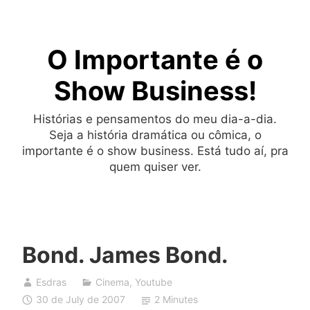
Skip
to
O Importante é o
content
Show Business!
Histórias e pensamentos do meu dia-a-dia.
Seja a história dramática ou cômica, o
importante é o show business. Está tudo aí, pra
quem quiser ver.
Bond. James Bond.
Esdras
Cinema
,
Youtube
30 de July de 2007
2 Minutes