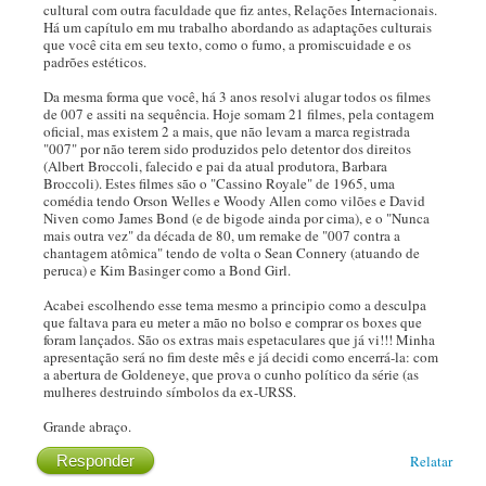
cultural com outra faculdade que fiz antes, Relações Internacionais.
Há um capítulo em mu trabalho abordando as adaptações culturais
que você cita em seu texto, como o fumo, a promiscuidade e os
padrões estéticos.
Da mesma forma que você, há 3 anos resolvi alugar todos os filmes
de 007 e assiti na sequência. Hoje somam 21 filmes, pela contagem
oficial, mas existem 2 a mais, que não levam a marca registrada
"007" por não terem sido produzidos pelo detentor dos direitos
(Albert Broccoli, falecido e pai da atual produtora, Barbara
Broccoli). Estes filmes são o "Cassino Royale" de 1965, uma
comédia tendo Orson Welles e Woody Allen como vilões e David
Niven como James Bond (e de bigode ainda por cima), e o "Nunca
mais outra vez" da década de 80, um remake de "007 contra a
chantagem atômica" tendo de volta o Sean Connery (atuando de
peruca) e Kim Basinger como a Bond Girl.
Acabei escolhendo esse tema mesmo a principio como a desculpa
que faltava para eu meter a mão no bolso e comprar os boxes que
foram lançados. São os extras mais espetaculares que já vi!!! Minha
apresentação será no fim deste mês e já decidi como encerrá-la: com
a abertura de Goldeneye, que prova o cunho político da série (as
mulheres destruindo símbolos da ex-URSS.
Grande abraço.
Responder
Relatar