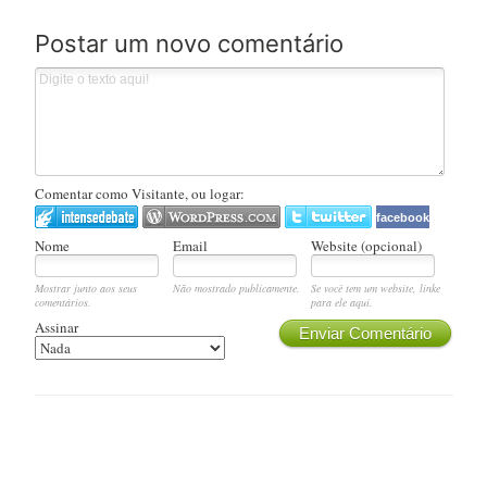
Postar um novo comentário
Comentar como Visitante, ou logar:
facebook
Nome
Email
Website (opcional)
Mostrar junto aos seus
Não mostrado publicamente.
Se você tem um website, linke
comentários.
para ele aqui.
Assinar
Enviar Comentário