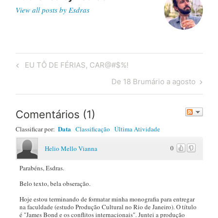
View all posts by Esdras
Post
Previous
EU TÔ DE FÉRIAS, CAR@#$%!
navigation
Post
Next
De 18 Brumário a agosto
Post
Comentários
(
1
)
Data
Classificar por:
Classificação
Última Atividade
0
Helio Mello Vianna
Parabéns, Esdras.
Belo texto, bela obseração.
Hoje estou terminando de formatar minha monografia para entregar
na faculdade (estudo Produção Cultural no Rio de Janeiro). O título
é "James Bond e os conflitos internacionais". Juntei a produção