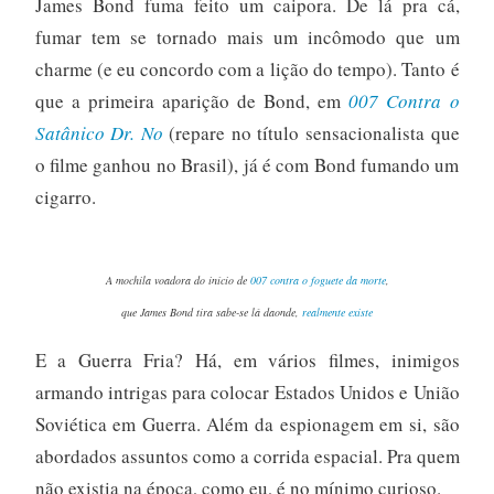
James Bond fuma feito um caipora. De lá pra cá,
fumar tem se tornado mais um incômodo que um
charme (e eu concordo com a lição do tempo). Tanto é
que a primeira aparição de Bond, em
007 Contra o
Satânico Dr. No
(repare no título sensacionalista que
o filme ganhou no Brasil), já é com Bond fumando um
cigarro.
A mochila voadora do início de
007 contra o foguete da morte
,
que James Bond tira sabe-se lá daonde,
realmente existe
E a Guerra Fria? Há, em vários filmes, inimigos
armando intrigas para colocar Estados Unidos e União
Soviética em Guerra. Além da espionagem em si, são
abordados assuntos como a corrida espacial. Pra quem
não existia na época, como eu, é no mínimo curioso.