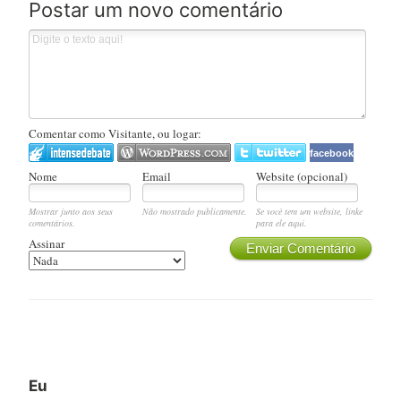
Postar um novo comentário
Comentar como Visitante, ou logar:
facebook
Nome
Email
Website (opcional)
Mostrar junto aos seus
Não mostrado publicamente.
Se você tem um website, linke
comentários.
para ele aqui.
Assinar
Enviar Comentário
Eu