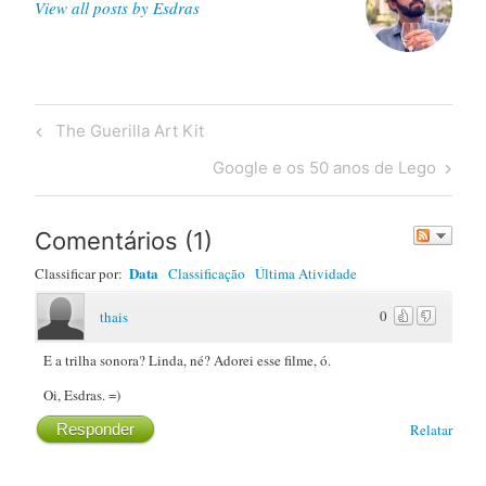
View all posts by Esdras
Post
Previous
The Guerilla Art Kit
navigation
Post
Next
Google e os 50 anos de Lego
Post
Comentários
(
1
)
Data
Classificar por:
Classificação
Última Atividade
0
thais
E a trilha sonora? Linda, né? Adorei esse filme, ó.
Oi, Esdras. =)
Responder
Relatar