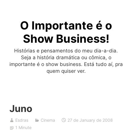
Skip
to
O Importante é o
content
Show Business!
Histórias e pensamentos do meu dia-a-dia.
Seja a história dramática ou cômica, o
importante é o show business. Está tudo aí, pra
quem quiser ver.
Juno
Esdras
Cinema
27 de January de 2008
1 Minute