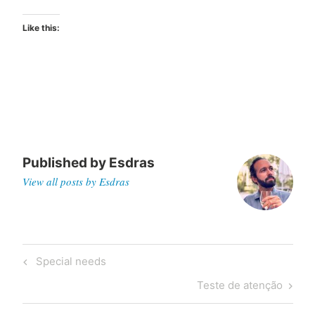
Like this:
Published by
Esdras
View all posts by Esdras
Post
Previous
Special needs
navigation
Post
Next
Teste de atenção
Post