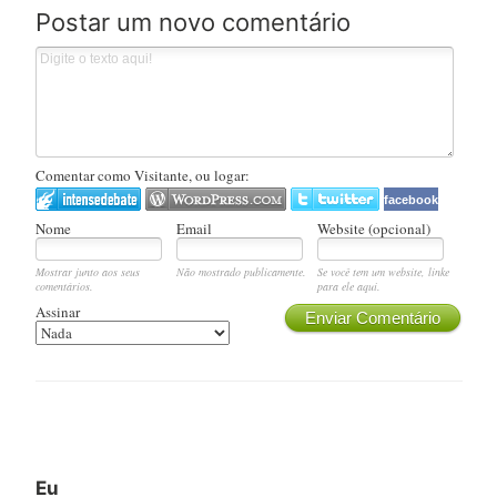
Postar um novo comentário
Comentar como Visitante, ou logar:
facebook
Nome
Email
Website (opcional)
Mostrar junto aos seus
Não mostrado publicamente.
Se você tem um website, linke
comentários.
para ele aqui.
Assinar
Enviar Comentário
Eu