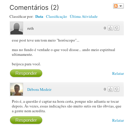
Comentários
(
2
)
Data
Classificar por:
Classificação
Última Atividade
0
ruth
esse post teve um tom meio "horóscopo"...
mas no fundo é verdade o que você dissse... ando meio espiritual
ultimamente.
beijoca para você.
Responder
Relatar
0
Débora Medeir
Pois é, a questão é captar na hora certa, porque não adianta se tocar
depois. Às vezes, essas indicações são muito sutis ou tão óbvias, que
a gente nem acredita.
Responder
Relatar