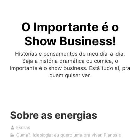
Skip
to
O Importante é o
content
Show Business!
Histórias e pensamentos do meu dia-a-dia.
Seja a história dramática ou cômica, o
importante é o show business. Está tudo aí, pra
quem quiser ver.
Sobre as energias
Esdras
Cuma?
,
Ideologia: eu quero uma pra viver
,
Planos e