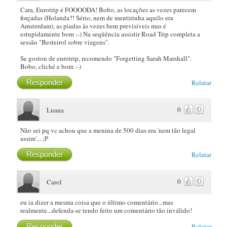
Cara, Eurotrip é FOOOODA! Bobo, as locações as vezes parecem
forçadas (Holanda?! Sério, nem de mentirinha aquilo era
Amsterdam), as piadas às vezes bem previsíveis mas é
estupidamente bom :-) Na seqüência assistir Road Trip completa a
sessão "Besteirol sobre viagens".
Se gostou de eurotrip, recomendo "Forgetting Sarah Marshall".
Bobo, cliché e bom :-)
Responder
Relatar
0
Luana
Não sei pq vc achou que a menina de 500 dias era 'nem tão legal
assim'... ;P
Responder
Relatar
0
Carol
eu ia dizer a mesma coisa que o último comentário...mas
realmente...defenda-se tendo feito um comentário tão inválido!
Responder
Relatar