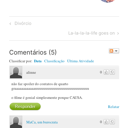
Post
Previous
Divórcio
navigation
Post
Next
La-la-la-la-life goes on
Post
Comentários
(
5
)
Data
Classificar por:
Classificação
Última Atividade
0
alinne
não faz spoiler do contatos de quarto
graaaaaaaaaaaauuuuuuuuuuuuuuuuuuuuuuuuuuu
o filme é genial simplesmente porque CAUSA.
Responder
Relatar
0
MaCa, um burocrata