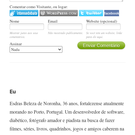
Comentar como Visitante, ou logar:
facebook
Nome
Email
Website (opcional)
Mostrar junto aos seus
Não mostrado publicamente.
Se você tem um website, linke
comentários.
para ele aqui.
Assinar
Enviar Comentário
Eu
Esdras Beleza de Noronha, 36 anos, fortalezense atualmente
morando no Porto, Portugal. Um desenvolvedor de software,
diabético, fotógrafo amador e piadista na busca de fazer
filmes, séries, livros, quadrinhos, jogos e amigos caberem na