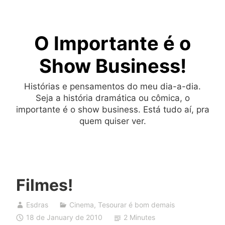
Skip
to
O Importante é o
content
Show Business!
Histórias e pensamentos do meu dia-a-dia.
Seja a história dramática ou cômica, o
importante é o show business. Está tudo aí, pra
quem quiser ver.
Filmes!
Esdras
Cinema
,
Tesourar é bom demais
18 de January de 2010
2 Minutes