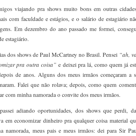
migos viajando pra shows muito bons em outras cidades
is com faculdade e estágios, e o salário de estagiário nã
agens. Em dezembro do ano passado me formei, consegu
e estagiário.
ias dos shows de Paul McCartney no Brasil. Pensei
“ah, va
omizar pra outra coisa”
e deixei pra lá, como quem já est
depois de anos. Alguns dos meus irmãos começaram a s
amaram. Falei que não rolava; depois, como quem coment
ar com minha namorada o convite dos meus irmãos.
assei adiando oportunidades, dos shows que perdi, da
ava em economizar dinheiro pra qualquer coisa material qu
ha namorada, meus pais e meus irmãos: dei para Sir Pau