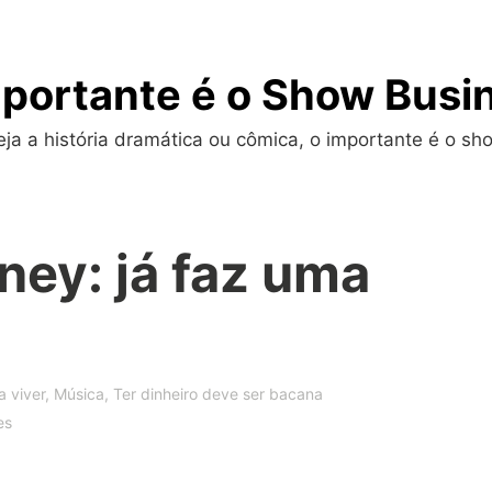
portante é o Show Busi
a a história dramática ou cômica, o importante é o sho
ney: já faz uma
a viver
,
Música
,
Ter dinheiro deve ser bacana
es