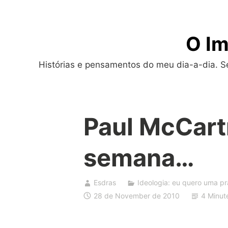
Skip
to
O Im
content
Histórias e pensamentos do meu dia-a-dia. Sej
Paul McCart
semana…
Esdras
Ideologia: eu quero uma pr
28 de November de 2010
4 Minut