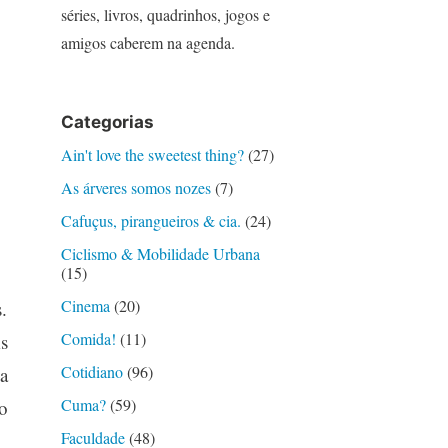
séries, livros, quadrinhos, jogos e
amigos caberem na agenda.
Categorias
Ain't love the sweetest thing?
(27)
As árveres somos nozes
(7)
Cafuçus, pirangueiros & cia.
(24)
Ciclismo & Mobilidade Urbana
(15)
Cinema
(20)
.
Comida!
(11)
s
Cotidiano
(96)
a
Cuma?
(59)
o
Faculdade
(48)