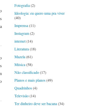
Fotografia
(2)
 o
Ideologia: eu quero uma pra viver
(40)
s
Imprensa
(11)
a
Instagram
(2)
internet
(14)
Literatura
(18)
Mazela
(61)
o
Música
(58)
s
Não classificado
(17)
m
Planos e mais planos
(49)
o
Quadrinhos
(4)
Televisão
(14)
Ter dinheiro deve ser bacana
(34)