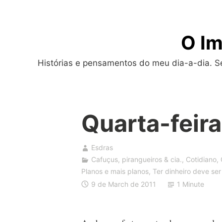
Skip
to
O Im
content
Histórias e pensamentos do meu dia-a-dia. Sej
Quarta-feira
Esdras
Cafuçus, pirangueiros & cia.
,
Cotidiano
,
Planos e mais planos
,
Ter dinheiro deve se
9 de March de 2011
1 Minute