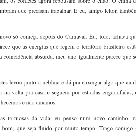
aram, os confetes agora repousam sobre o chão. O clima d
lembram que precisam trabalhar. E eu, amigo leitor, també
novo só começa depois do Carnaval. Eu, tolo, achava qu
rece que as energias que regem o território brasileiro estã
 coincidência absurda, meu ano igualmente parece que s
tes levou junto a neblina e dá pra enxergar algo que aind
 na volta pra casa e seguem por estradas engarrafadas, 
conhecemos e não amamos.
uas tortuosas da vida, eu penso num novo caminho, n
 bom, que seja fluido por muito tempo. Trago comigo 