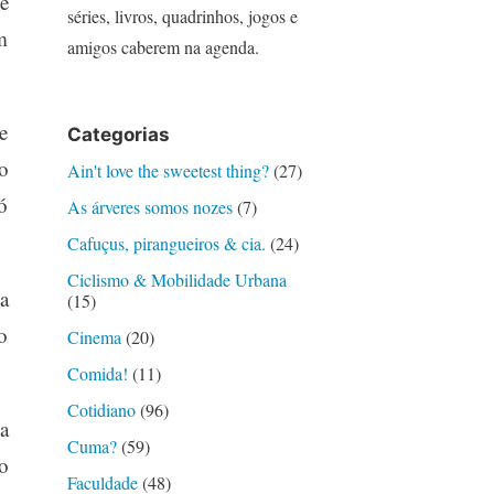
e
séries, livros, quadrinhos, jogos e
m
amigos caberem na agenda.
e
Categorias
o
Ain't love the sweetest thing?
(27)
ó
As árveres somos nozes
(7)
Cafuçus, pirangueiros & cia.
(24)
Ciclismo & Mobilidade Urbana
a
(15)
o
Cinema
(20)
Comida!
(11)
Cotidiano
(96)
a
Cuma?
(59)
o
Faculdade
(48)