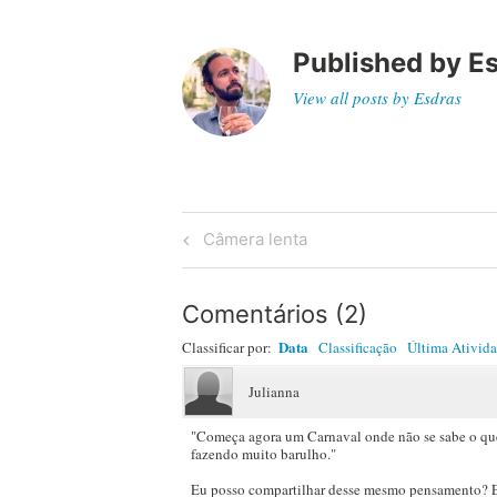
Published by
E
View all posts by Esdras
Post
Previous
Câmera lenta
Post
navigation
Comentários
(
2
)
Data
Classificar por:
Classificação
Última Ativid
Julianna
"Começa agora um Carnaval onde não se sabe o que 
fazendo muito barulho."
Eu posso compartilhar desse mesmo pensamento? Essa