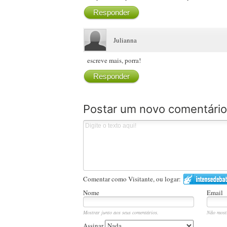
Responder
Julianna
escreve mais, porra!
Responder
Postar um novo comentário
Comentar como Visitante, ou logar:
Nome
Email
Mostrar junto aos seus comentários.
Não most
Assinar