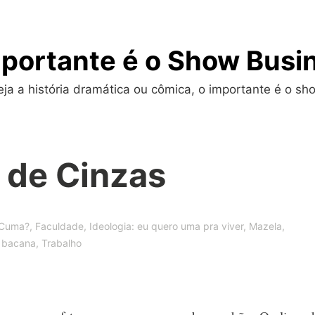
portante é o Show Busi
a a história dramática ou cômica, o importante é o sho
 de Cinzas
Cuma?
,
Faculdade
,
Ideologia: eu quero uma pra viver
,
Mazela
,
r bacana
,
Trabalho