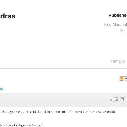
sdras
Publishe
9 de March 
201
Next
Templo
Post
ade
0
é alegoria e quem está de máscara, mas meu bloco vai entrar nessa avenida
 frase tá digna de "oscar"...