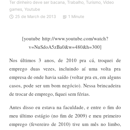
Ter dinheiro deve ser bacana
,
Trabalho
,
Turismo
,
Video
games
,
Youtube
25 de March de 2013
1 Minute
[youtube http://www.youtube.com/watch?
v=NuSdoA5zBa0&w=480&h=300]
Nos últimos 3 anos, de 2010 pra cá, troquei de
emprego duas vezes, incluindo aí uma volta pra
empresa de onde havia saído (voltar pra ex, em alguns
casos, pode ser um bom negócio). Nessa brincadeira
de trocar de emprego, fiquei sem férias.
Antes disso eu estava na faculdade, e entre o fim do
meu último estágio (no fim de 2009) e meu primeiro
emprego (fevereiro de 2010) tive um mês no limbo,