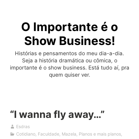
Skip
to
O Importante é o
content
Show Business!
Histórias e pensamentos do meu dia-a-dia.
Seja a história dramática ou cômica, o
importante é o show business. Está tudo aí, pra
quem quiser ver.
“I wanna fly away…”
Esdras
Cotidiano
,
Faculdade
,
Mazela
,
Planos e mais planos
,