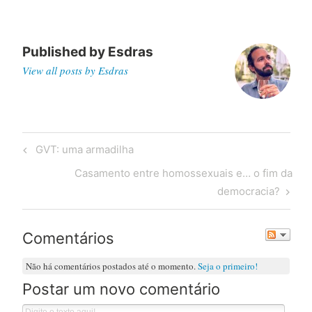
Published by
Esdras
View all posts by Esdras
Post
Previous
GVT: uma armadilha
navigation
Post
Next
Casamento entre homossexuais e… o fim da
Post
democracia?
Comentários
Não há comentários postados até o momento.
Seja o primeiro!
Postar um novo comentário