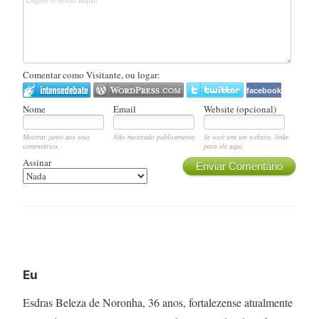
Comentar como Visitante, ou logar:
facebook
Nome
Email
Website (opcional)
Mostrar junto aos seus
Não mostrado publicamente.
Se você tem um website, linke
comentários.
para ele aqui.
Assinar
Enviar Comentário
Eu
Esdras Beleza de Noronha, 36 anos, fortalezense atualmente