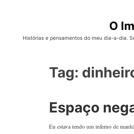
Skip
to
O Im
content
Histórias e pensamentos do meu dia-a-dia. Sej
Tag:
dinheir
Espaço nega
Eu estava tendo um inferno de manhã