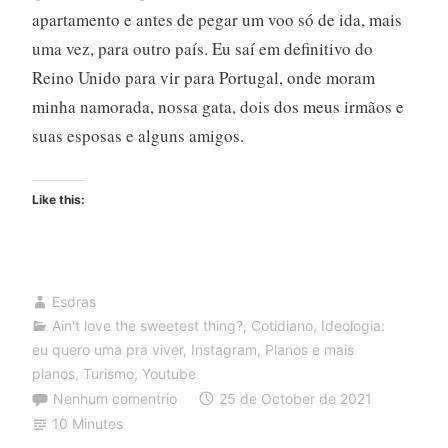
apartamento e antes de pegar um voo só de ida, mais
uma vez, para outro país. Eu saí em definitivo do
Reino Unido para vir para Portugal, onde moram
minha namorada, nossa gata, dois dos meus irmãos e
suas esposas e alguns amigos.
Like this:
Esdras
Ain't love the sweetest thing?
,
Cotidiano
,
Ideologia:
eu quero uma pra viver
,
Instagram
,
Planos e mais
planos
,
Turismo
,
Youtube
Nenhum comentrio
25 de October de 2021
10 Minutes