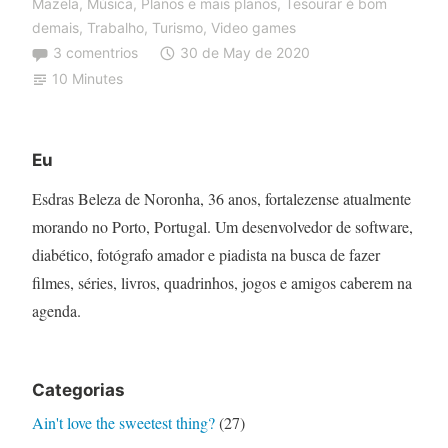
Mazela
,
Música
,
Planos e mais planos
,
Tesourar é bom
demais
,
Trabalho
,
Turismo
,
Video games
3 comentrios
30 de May de 2020
10 Minutes
Eu
Esdras Beleza de Noronha, 36 anos, fortalezense atualmente
morando no Porto, Portugal. Um desenvolvedor de software,
diabético, fotógrafo amador e piadista na busca de fazer
filmes, séries, livros, quadrinhos, jogos e amigos caberem na
agenda.
Categorias
Ain't love the sweetest thing?
(27)