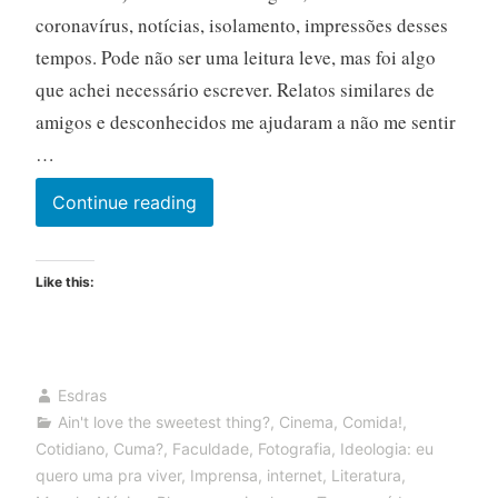
coronavírus, notícias, isolamento, impressões desses
tempos. Pode não ser uma leitura leve, mas foi algo
que achei necessário escrever. Relatos similares de
amigos e desconhecidos me ajudaram a não me sentir
…
Divagando
Continue reading
e
budejando
Like this:
sobre
três
meses
de
Esdras
pandemia
Ain't love the sweetest thing?
,
Cinema
,
Comida!
,
Cotidiano
,
Cuma?
,
Faculdade
,
Fotografia
,
Ideologia: eu
quero uma pra viver
,
Imprensa
,
internet
,
Literatura
,