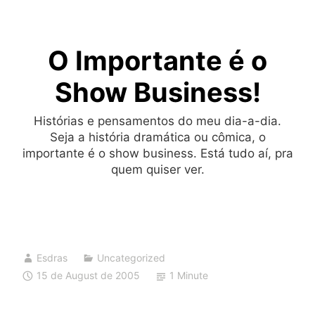
Skip
to
O Importante é o
content
Show Business!
Histórias e pensamentos do meu dia-a-dia.
Seja a história dramática ou cômica, o
importante é o show business. Está tudo aí, pra
quem quiser ver.
Esdras
Uncategorized
15 de August de 2005
1 Minute