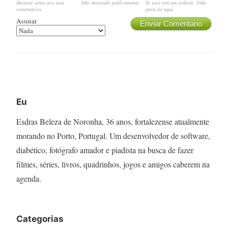
Mostrar junto aos seus
Não mostrado publicamente.
Se você tem um website, linke
comentários.
para ele aqui.
Assinar
Enviar Comentário
Eu
Esdras Beleza de Noronha, 36 anos, fortalezense atualmente
morando no Porto, Portugal. Um desenvolvedor de software,
diabético, fotógrafo amador e piadista na busca de fazer
filmes, séries, livros, quadrinhos, jogos e amigos caberem na
agenda.
Categorias