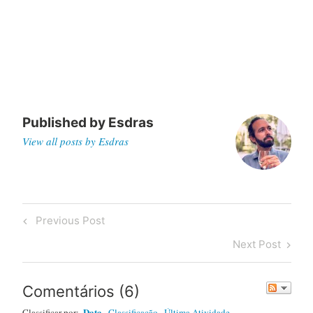
Published by
Esdras
View all posts by Esdras
Post
Previous
Previous Post
navigation
Post
Next
Next Post
Post
Comentários
(
6
)
Data
Classificar por:
Classificação
Última Atividade